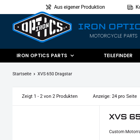
Direkt
Aus eigener Produktion
K
zum
Inhalt
IRON OPTI
MOTORCYCLE PARTS
IRON
OPTICS
IRON OPTICS PARTS
TEILEFINDER
Startseite
XVS 650 Dragstar
Zeigt 1 - 2 von 2 Produkten
Anzeige: 24 pro Seite
XVS 65
Custom Motorra