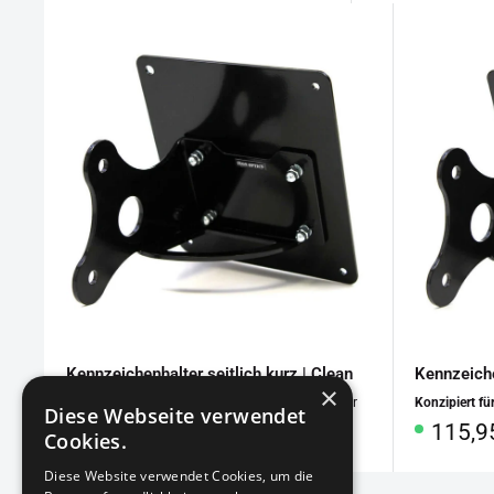
Kennzeichenhalter seitlich kurz | Clean
Kennzeiche
×
Konzipiert für
: Yamaha XVS 650 / 1100 Dragstar
Konzipiert fü
Diese Webseite verwendet
Sonderpreis
Sonde
115,95€
115,9
Cookies.
Diese Website verwendet Cookies, um die