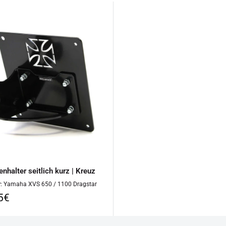
nhalter seitlich kurz | Kreuz
r
: Yamaha XVS 650 / 1100 Dragstar
rpreis
5€