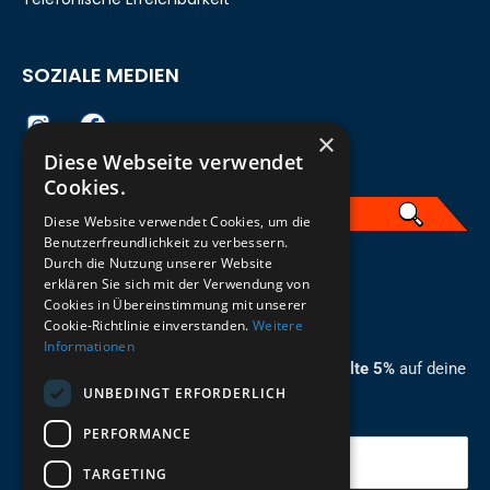
SOZIALE MEDIEN
×
Diese Webseite verwendet
Cookies.
Diese Website verwendet Cookies, um die
Benutzerfreundlichkeit zu verbessern.
Durch die Nutzung unserer Website
German
erklären Sie sich mit der Verwendung von
Cookies in Übereinstimmung mit unserer
ZUM NEWSLETTER ANMELDEN
Cookie-Richtlinie einverstanden.
Weitere
Informationen
Melde dich jetzt zum Newsletter an und erhalte 5%
auf deine
UNBEDINGT ERFORDERLICH
erste Bestellung.
PERFORMANCE
Deine Email
TARGETING