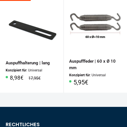
Auspufffeder | 60 x Ø 10
Auspuffhalterung | lang
mm
Konzipiert für
: Universal
Konzipiert für
: Universal
Sonderpreis
8,98€
Normalpreis
17,95€
Sonderpreis
5,95€
RECHTLICHES