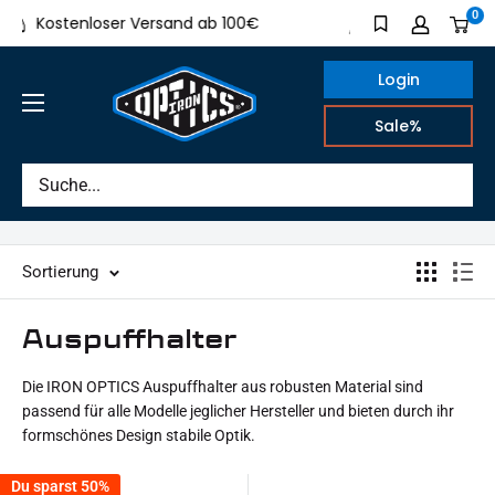
Direkt
0
Kostenloser Versand ab 100€
Made in Germa
zum
Inhalt
Login
IRON
Sale%
OPTICS
Sortierung
Auspuffhalter
Die IRON OPTICS Auspuffhalter aus robusten Material sind
passend für alle Modelle jeglicher Hersteller und bieten durch ihr
formschönes Design stabile Optik.
Du sparst 50%