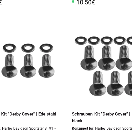
rpreis
Sonderpreis
€
10,50€
Kit "Derby Cover" | Edelstahl
Schrauben-Kit "Derby Cover" | 
blank
r
: Harley Davidson Sportster Bj. 91 –
Konzipiert für
: Harley Davidson Sports