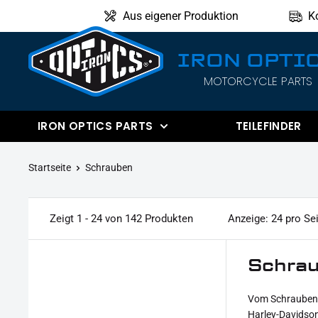
Direkt
Aus eigener Produktion
K
zum
Inhalt
IRON OPTI
MOTORCYCLE PARTS
IRON
OPTICS
IRON OPTICS PARTS
TEILEFINDER
Startseite
Schrauben
Zeigt 1 - 24 von 142 Produkten
Anzeige: 24 pro Se
Schra
Vom Schrauben k
Harley-Davidso