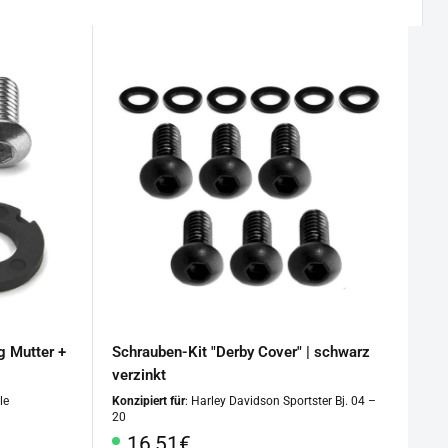
g Mutter +
Schrauben-Kit "Derby Cover" | schwarz
verzinkt
le
Konzipiert für
: Harley Davidson Sportster Bj. 04 –
20
Sonderpreis
16,51€