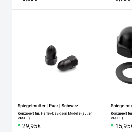
Spiegelmutter | Paar | Schwarz
Spiegelmut
Konzipiert für
: Harley-Davidson Modelle (außer
Konzipiert fü
VRSCF)
VRSCF)
Sonderpreis
Sonde
29,95€
15,95