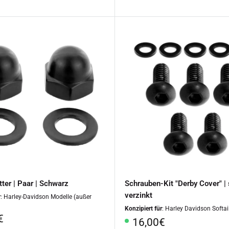
ter | Paar | Schwarz
Schrauben-Kit "Derby Cover" |
verzinkt
r
: Harley-Davidson Modelle (außer
Konzipiert für
: Harley Davidson Softai
rpreis
€
Sonderpreis
16,00€