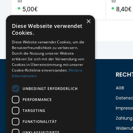
03
03
Sonderpreis
Sonde
5,00€
8,40€
×
Diese Webseite verwendet
Cookies.
Diese Website verwendet Cookies, um die
Benutzerfreundlichkeit zu verbessern.
Durch die Nutzung unserer Website
erklären Sie sich mit der Verwendung von
Cookies in Übereinstimmung mit unserer
Cookie-Richtlinie einverstanden.
Weitere
ZUM NEWSLETTER ANMELDEN
RECH
Informationen
Melde dich jetzt zum Newsletter an
AGB
UNBEDINGT ERFORDERLICH
und erhalte 5%
auf deine erste
Datensc
PERFORMANCE
Bestellung.
Impres
TARGETING
Zahlung
FUNKTIONALITÄT
Deine Email
Widerru
UNKLASSIFIZIERTE