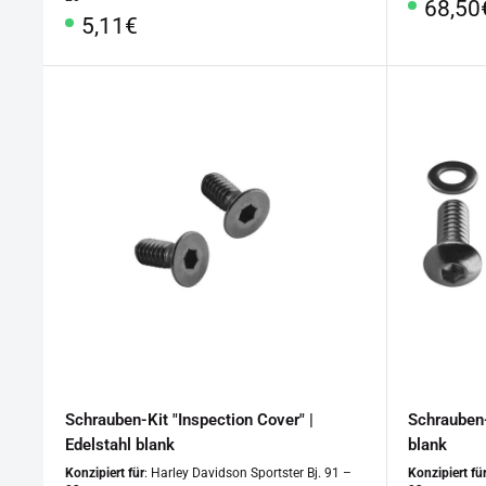
Sonde
68,50
Sonderpreis
5,11€
Schrauben-Kit "Inspection Cover" |
Schrauben-
Edelstahl blank
blank
Konzipiert für
: Harley Davidson Sportster Bj. 91 –
Konzipiert fü