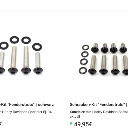
Kit "Fenderstruts" | schwarz
Schrauben-Kit "Fenderstruts" 
r
: Harley Davidson Sportster Bj. 04 –
Konzipiert für
: Harley Davidson Softail
aktuell
rpreis
Sonderpreis
€
49,95€