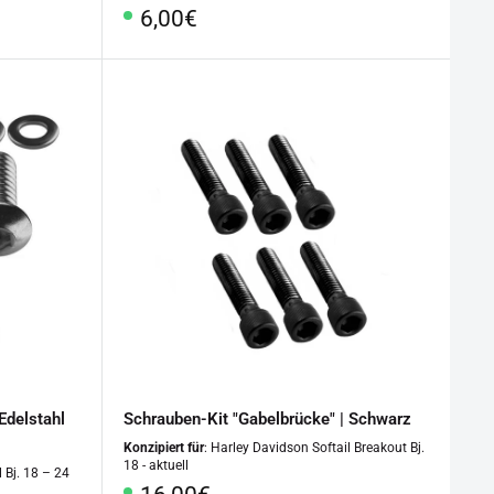
Sonderpreis
6,00€
Edelstahl
Schrauben-Kit "Gabelbrücke" | Schwarz
Konzipiert für
: Harley Davidson Softail Breakout Bj.
18 - aktuell
l Bj. 18 – 24
Sonderpreis