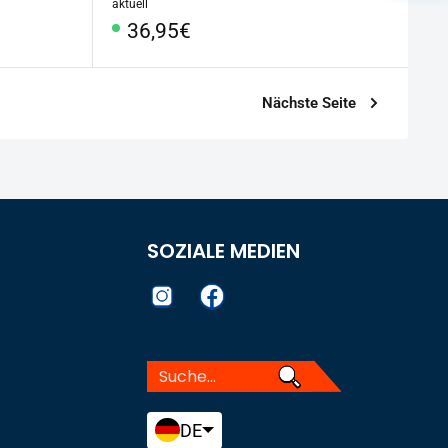
aktuell
Sonderpreis
36,95€
Nächste Seite
SOZIALE MEDIEN
DE