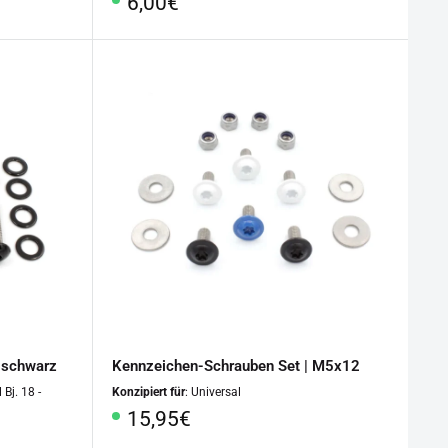
Sonderpreis
6,00€
| schwarz
Kennzeichen-Schrauben Set | M5x12
 Bj. 18 -
Konzipiert für
: Universal
Sonderpreis
15,95€