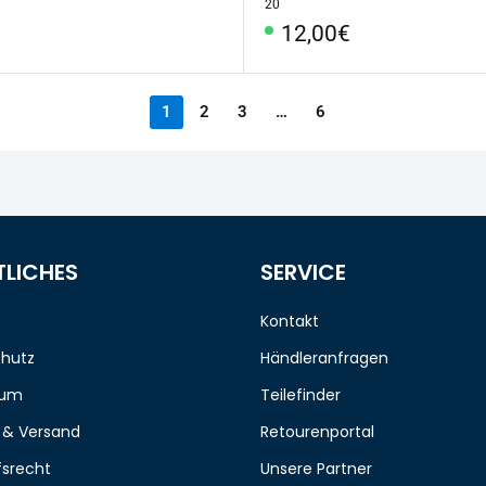
20
rpreis
Sonderpreis
12,00€
1
2
3
…
6
TLICHES
SERVICE
Kontakt
hutz
Händleranfragen
sum
Teilefinder
 & Versand
Retourenportal
fsrecht
Unsere Partner