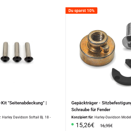
Du sparst 10%
Kit "Seitenabdeckung" |
Gepäckträger - Sitzbefestigun
Schraube für Fender
r
: Harley Davidson Softail Bj. 18 -
Konzipiert für
: Harley-Davidson Model
Sonderpreis
15,26€
Normalpreis
16,95€
rpreis