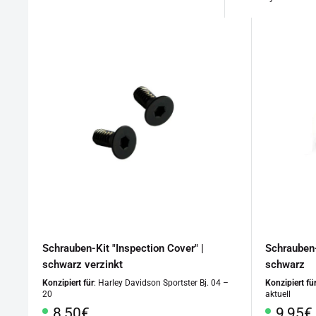
Schrauben-Kit "Inspection Cover" |
Schrauben-
schwarz verzinkt
schwarz
Konzipiert für
: Harley Davidson Sportster Bj. 04 –
Konzipiert fü
20
aktuell
Sonderpreis
Sonde
8,50€
9,95€