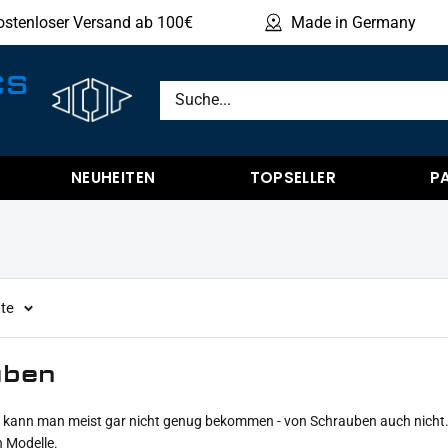
ostenloser Versand ab 100€
Made in Germany
Produ
CS
NEUHEITEN
TOPSELLER
P
ite
uben
ann man meist gar nicht genug bekommen - von Schrauben auch nicht. H
n Modelle.