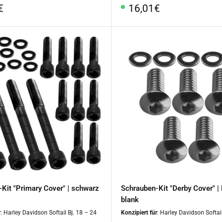
rpreis
Sonderpreis
€
16,01€
Kit "Primary Cover" | schwarz
Schrauben-Kit "Derby Cover" | 
blank
r
: Harley Davidson Softail Bj. 18 – 24
Konzipiert für
: Harley Davidson Softai