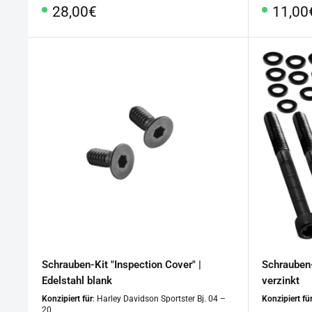
Sonderpreis
Sonde
28,00€
11,00
Schrauben-Kit "Inspection Cover" |
Schrauben-
Edelstahl blank
verzinkt
Konzipiert für
: Harley Davidson Sportster Bj. 04 –
Konzipiert fü
20