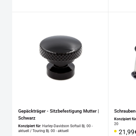
Gepäckträger - Sitzbefestigung Mutter |
Schrauben-
Schwarz
Konzipiert fü
20
Konzipiert für
: Harley-Davidson Softail Bj. 00 -
Sonde
21,99
aktuell / Touring Bj. 00 - aktuell