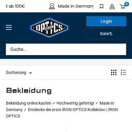
Direkt
0
nd ab 100€
Made in Germany
Sic
zum
Inhalt
Login
IRON
Sale%
OPTICS
Sortierung
Bekleidung
Bekleidung online kaufen ✓ Hochwertig gefertigt ✓ Made in
Germany ✓ Entdecke die erste IRON OPTICS Kollektion | IRON
OPTICS