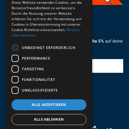
Diese Website verwendet Cookies, um die
Benutzerfreundlichkeit zu verbessern.
Durch die Nutzung unserer Website
German
erklären Sie sich mit der Verwendung von
Cookies in Übereinstimmung mit unserer
ZUM NEWSLETTER ANMELDEN
Cookie-Richtlinie einverstanden.
Weitere
Informationen
Melde dich jetzt zum Newsletter an und erhalte 5%
auf deine
UNBEDINGT ERFORDERLICH
erste Bestellung.
PERFORMANCE
Deine Email
TARGETING
FUNKTIONALITÄT
Abschicken
UNKLASSIFIZIERTE
ALLE AKZEPTIEREN
ALLE ABLEHNEN