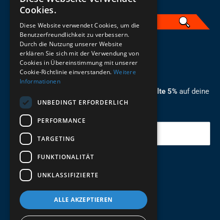
Cookies.
Diese Website verwendet Cookies, um die
Benutzerfreundlichkeit zu verbessern.
Durch die Nutzung unserer Website
German
erklären Sie sich mit der Verwendung von
Cookies in Übereinstimmung mit unserer
ZUM NEWSLETTER ANMELDEN
Cookie-Richtlinie einverstanden.
Weitere
Informationen
Melde dich jetzt zum Newsletter an und erhalte 5%
auf deine
UNBEDINGT ERFORDERLICH
erste Bestellung.
PERFORMANCE
Deine Email
TARGETING
FUNKTIONALITÄT
Abschicken
UNKLASSIFIZIERTE
ALLE AKZEPTIEREN