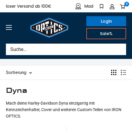
Direkt
0
oser Versand ab 100€
Made in Germany
zum
Inhalt
Login
IRON
Sale%
OPTICS
Sortierung
Dyna
Mach deine Harley-Davidson Dyna einzigartig mit
Kennzeichenhalter, Cover und weiteren Custom-Teilen von IRON
OPTICS.