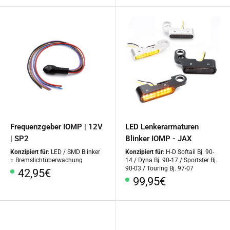
Frequenzgeber IOMP | 12V
LED Lenkerarmaturen
| SP2
Blinker IOMP - JAX
Konzipiert für
: LED / SMD Blinker
Konzipiert für
: H-D Softail Bj. 90-
+ Bremslichtüberwachung
14 / Dyna Bj. 90-17 / Sportster Bj.
90-03 / Touring Bj. 97-07
Sonderpreis
42,95€
Sonderpreis
99,95€