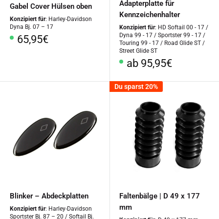
Adapterplatte für
Gabel Cover Hülsen oben
Kennzeichenhalter
Konzipiert für
: Harley-Davidson
Dyna Bj. 07 – 17
Konzipiert für
: HD Softail 00 - 17 /
Dyna 99 - 17 / Sportster 99 - 17 /
Sonderpreis
65,95€
Touring 99 - 17 / Road Glide ST /
Street Glide ST
Sonderpreis
ab 95,95€
Du sparst 20%
Blinker – Abdeckplatten
Faltenbälge | D 49 x 177
mm
Konzipiert für
: Harley-Davidson
Sportster Bj. 87 – 20 / Softail Bj.