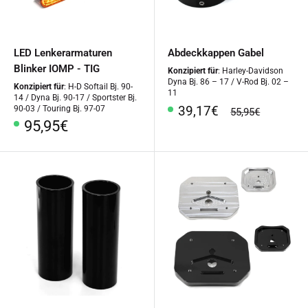
LED Lenkerarmaturen
Abdeckkappen Gabel
Blinker IOMP - TIG
Konzipiert für
: Harley-Davidson
Dyna Bj. 86 – 17 / V-Rod Bj. 02 –
Konzipiert für
: H-D Softail Bj. 90-
11
14 / Dyna Bj. 90-17 / Sportster Bj.
Sonderpreis
39,17€
90-03 / Touring Bj. 97-07
Normalpreis
55,95€
Sonderpreis
95,95€