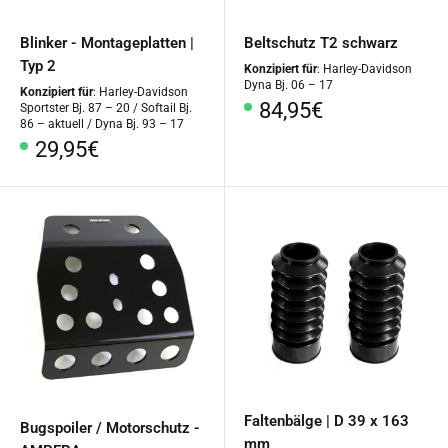
Blinker - Montageplatten |
Beltschutz T2 schwarz
Typ 2
Konzipiert für
: Harley-Davidson
Dyna Bj. 06 – 17
Konzipiert für
: Harley-Davidson
Sonderpreis
84,95€
Sportster Bj. 87 – 20 / Softail Bj.
86 – aktuell / Dyna Bj. 93 – 17
Sonderpreis
29,95€
Faltenbälge | D 39 x 163
Bugspoiler / Motorschutz -
mm