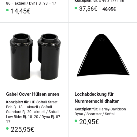
Konzipiert für
: D 49 x 177 mm
86 – aktuell / Dyna Bj. 93 – 17
Sonderpreis
37,56€
Normalpreis
46,95€
Sonderpreis
14,45€
Gabel Cover Hülsen unten
Lochabdeckung für
Nummernschildhalter
Konzipiert für
: HD Softail Street
Bob Bj. 18 – aktuell / Softail
Konzipiert für
: Harley-Davidson
Standard Bj. 20 - aktuell / Softail
Dyna / Sportster / Softail
Low Rider Bj. 18 -20 / Dyna Bj. 07 -
Sonderpreis
20,95€
17
Sonderpreis
225,95€