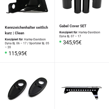
Gabel Cover SET
Kennzeichenhalter seitlich
Konzipiert für
: Harley-Davidson
kurz | Clean
Dyna Bj. 07 – 17
Konzipiert für
: Harley-Davidson
Sonderpreis
345,95€
Dyna Bj. 06 – 17 / Sportster Bj. 05
– 20
Sonderpreis
115,95€