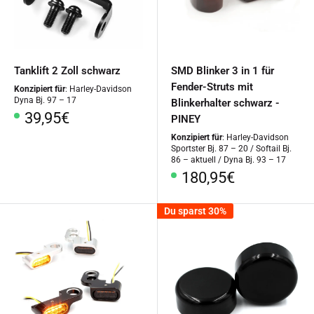
Tanklift 2 Zoll schwarz
SMD Blinker 3 in 1 für
Fender-Struts mit
Konzipiert für
: Harley-Davidson
Dyna Bj. 97 – 17
Blinkerhalter schwarz -
Sonderpreis
39,95€
PINEY
Konzipiert für
: Harley-Davidson
Sportster Bj. 87 – 20 / Softail Bj.
86 – aktuell / Dyna Bj. 93 – 17
Sonderpreis
180,95€
Du sparst 30%