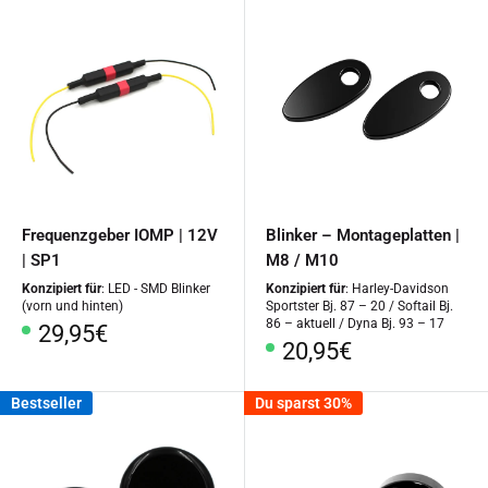
Frequenzgeber IOMP | 12V
Blinker – Montageplatten |
| SP1
M8 / M10
Konzipiert für
: LED - SMD Blinker
Konzipiert für
: Harley-Davidson
(vorn und hinten)
Sportster Bj. 87 – 20 / Softail Bj.
86 – aktuell / Dyna Bj. 93 – 17
Sonderpreis
29,95€
Sonderpreis
20,95€
Bestseller
Du sparst 30%