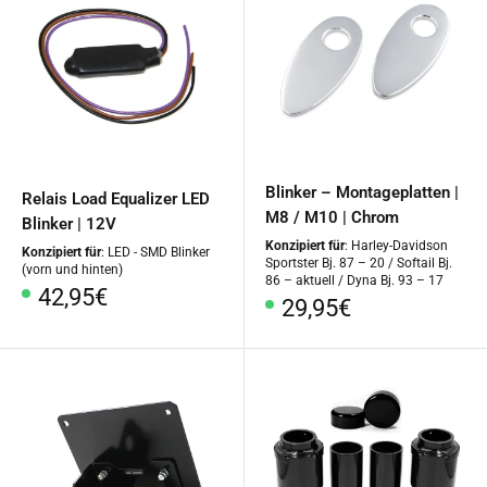
Blinker – Montageplatten |
Relais Load Equalizer LED
M8 / M10 | Chrom
Blinker | 12V
Konzipiert für
: Harley-Davidson
Konzipiert für
: LED - SMD Blinker
Sportster Bj. 87 – 20 / Softail Bj.
(vorn und hinten)
86 – aktuell / Dyna Bj. 93 – 17
Sonderpreis
42,95€
Sonderpreis
29,95€