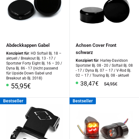
Abdeckkappen Gabel
Achsen Cover Front
schwarz
Konzipiert für
: HD Softail Bj. 18 –
aktuell / Breakout Bj. 13 - 17 /
Konzipiert für
: Harley-Davidson
Sportster Forty Eight Bj. 16 – 20 /
Sportster Bj. 08 - 20 / Softail Bj. 08
Dyna Bj. 86 - 17 (nicht passend
- 17 / Dyna Bj. 07 – 17 / V-Rod Bj.
für Upside Down Gabel und
02 – 17 / Touring Bj. 08 - aktuell
Breakout ab Bj. 2018)
Sonderpreis
38,47€
Normalpreis
54,95€
Sonderpreis
55,95€
Bestseller
Bestseller