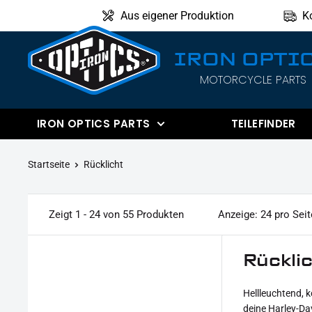
Direkt
Aus eigener Produktion
K
zum
Inhalt
IRON OPTI
MOTORCYCLE PARTS
IRON
OPTICS
IRON OPTICS PARTS
TEILEFINDER
Startseite
Rücklicht
Zeigt 1 - 24 von 55 Produkten
Anzeige: 24 pro Seit
Rückli
Hellleuchtend, 
deine Harley-Da