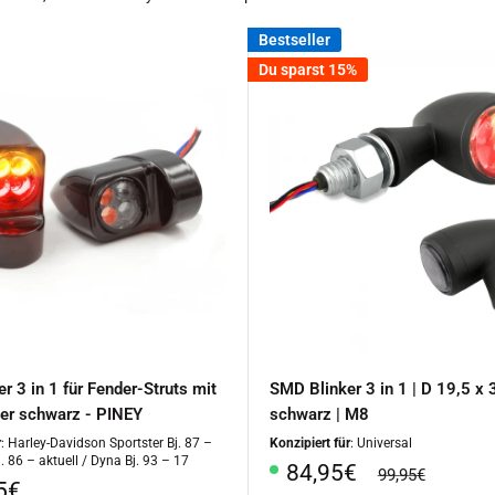
Bestseller
Du sparst 15%
r 3 in 1 für Fender-Struts mit
SMD Blinker 3 in 1 | D 19,5 x
ter schwarz - PINEY
schwarz | M8
r
: Harley-Davidson Sportster Bj. 87 –
Konzipiert für
: Universal
j. 86 – aktuell / Dyna Bj. 93 – 17
Sonderpreis
84,95€
Normalpreis
99,95€
rpreis
5€