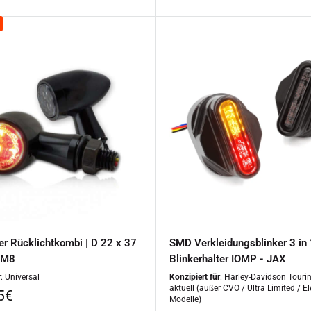
r Rücklichtkombi | D 22 x 37
SMD Verkleidungsblinker 3 in 
 M8
Blinkerhalter IOMP - JAX
r
: Universal
Konzipiert für
: Harley-Davidson Touring
aktuell (außer CVO / Ultra Limited / El
rpreis
5€
Modelle)