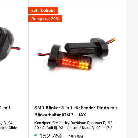
sehr beliebt
Du sparst 20%
1 mit
SMD Blinker 3 in 1 für Fender-Struts mit
Blinkerhalter IOMP - JAX
 Bj. 94 -
Konzipiert für
: Harley-Davidson Sportster Bj. 93 –
ectra Glide
20 / Softail Bj. 93 – aktuell / Dyna Bj. 93 – 17 /
Sonderpreis
152,76€
Normalpreis
190,95€