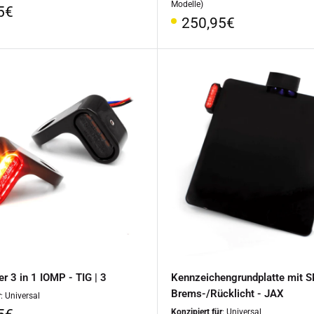
Modelle)
rpreis
5€
Sonderpreis
250,95€
r 3 in 1 IOMP - TIG | 3
Kennzeichengrundplatte mit 
Brems-/Rücklicht - JAX
r
: Universal
rpreis
Konzipiert für
: Universal