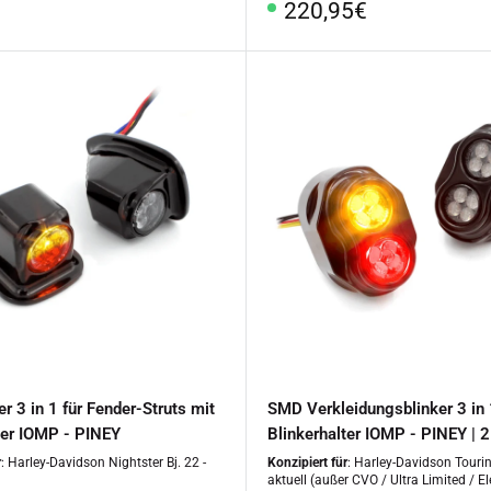
Sonderpreis
220,95€
r 3 in 1 für Fender-Struts mit
SMD Verkleidungsblinker 3 in 
ter IOMP - PINEY
Blinkerhalter IOMP - PINEY | 2
r
: Harley-Davidson Nightster Bj. 22 -
Konzipiert für
: Harley-Davidson Touring
aktuell (außer CVO / Ultra Limited / El