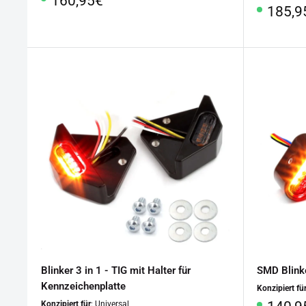
160,95€
Sonde
185,9
Blinker 3 in 1 - TIG mit Halter für
SMD Blinke
Kennzeichenplatte
Konzipiert fü
Sonde
Konzipiert für
: Universal