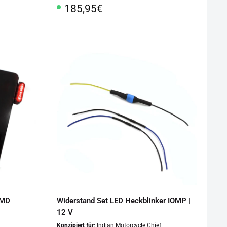
Sonderpreis
185,95€
SMD
Widerstand Set LED Heckblinker IOMP |
12 V
Konzipiert für
: Indian Motorcycle Chief