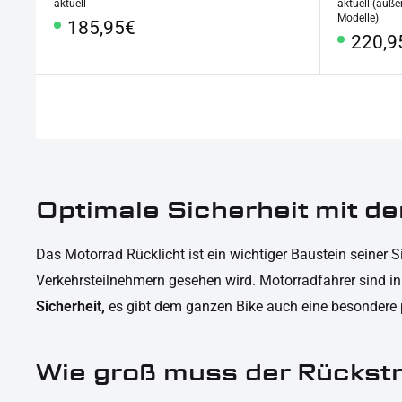
aktuell
aktuell (auße
Modelle)
Sonderpreis
185,95€
Sonde
220,9
Optimale Sicherheit mit d
Das Motorrad Rücklicht ist ein wichtiger Baustein seiner
Verkehrsteilnehmern gesehen wird. Motorradfahrer sind i
Sicherheit,
es gibt dem ganzen Bike auch eine besondere 
Wie groß muss der Rückstr