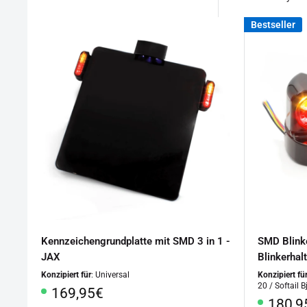
Bestseller
Kennzeichengrundplatte mit SMD 3 in 1 -
SMD Blinke
JAX
Blinkerhal
Konzipiert für
: Universal
Konzipiert fü
20 / Softail B
Sonderpreis
169,95€
Sonde
180,9