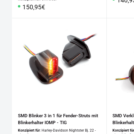
140,9
Sonderpreis
150,95€
SMD Blinker 3 in 1 für Fender-Struts mit
SMD Verkle
Blinkerhalter IOMP - TIG
Blinkerhal
Konzipiert für
: Harley-Davidson Nightster Bj. 22 -
Konzipiert fü