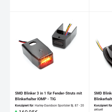
SMD Blinker 3 in 1 für Fender-Struts mit
SMD Blinke
Blinkerhalter IOMP - TIG
Blinkerhal
Konzipiert für
: Harley-Davidson Sportster Bj. 87 - 20
Konzipiert fü
aktuell
Sonderpreis