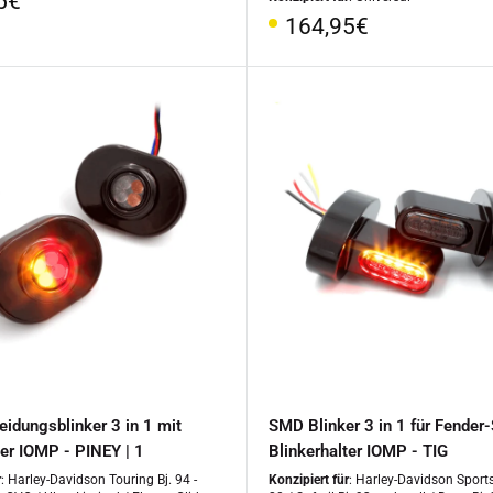
5€
Sonderpreis
164,95€
idungsblinker 3 in 1 mit
SMD Blinker 3 in 1 für Fender-
ter IOMP - PINEY | 1
Blinkerhalter IOMP - TIG
r
: Harley-Davidson Touring Bj. 94 -
Konzipiert für
: Harley-Davidson Sports