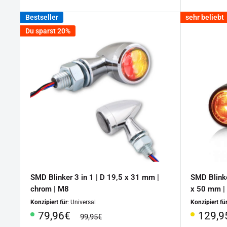
Bestseller
sehr beliebt
Du sparst 20%
SMD Blinker 3 in 1 | D 19,5 x 31 mm |
SMD Blinke
chrom | M8
x 50 mm |
Konzipiert für
: Universal
Konzipiert fü
Sonderpreis
Sonde
79,96€
129,9
Normalpreis
99,95€