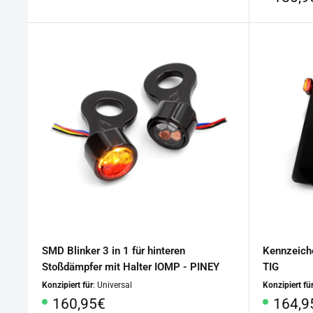
SMD Blinker 3 in 1 für hinteren
Kennzeiche
Stoßdämpfer mit Halter IOMP - PINEY
TIG
Konzipiert für
: Universal
Konzipiert fü
Sonderpreis
Sonde
160,95€
164,9