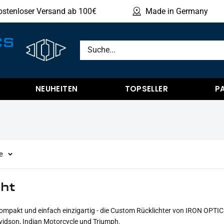
ostenloser Versand ab 100€
Made in Germany
Produ
CS
NEUHEITEN
TOPSELLER
P
e
cht
kompakt und einfach einzigartig - die Custom Rücklichter von IRON OPTIC
vidson, Indian Motorcycle und Triumph.