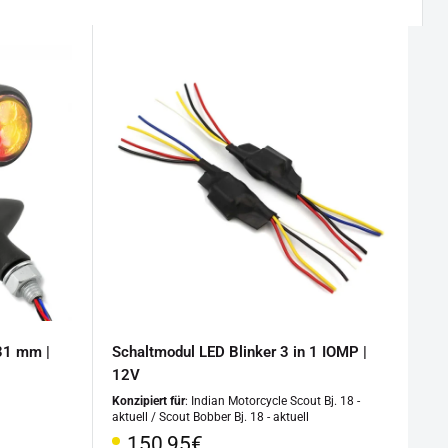
 31 mm |
Schaltmodul LED Blinker 3 in 1 IOMP |
12V
Konzipiert für
: Indian Motorcycle Scout Bj. 18 -
aktuell / Scout Bobber Bj. 18 - aktuell
Sonderpreis
150,95€