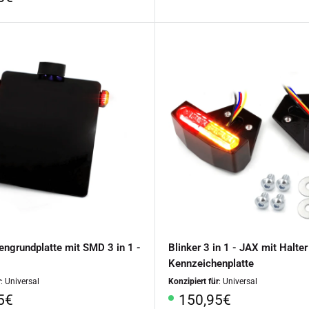
ngrundplatte mit SMD 3 in 1 -
Blinker 3 in 1 - JAX mit Halter
Kennzeichenplatte
r
: Universal
Konzipiert für
: Universal
rpreis
Sonderpreis
5€
150,95€