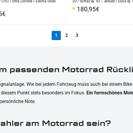
r CVO / Ultra Limited / Electra Glide
20 / Softail Bj. 93 – aktuell / Dyna Bj.
Sonderpreis
180,95€
rpreis
5€
1
2
3
em passenden Motorrad Rückl
 Signalanlage. Wie bei jedem Fahrzeug muss auch bei einem Bike
n diesem Punkt stets besonders im Fokus.
Ein formschönes Motor
persönliche Note.
ahler am Motorrad sein?