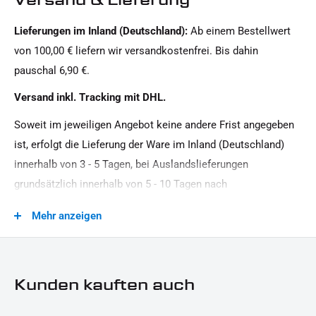
Yamaha
Lieferungen im Inland (Deutschland):
Ab einem Bestellwert
Oberfläche:
von 100,00 € liefern wir versandkostenfrei. Bis dahin
Pulverbeschichtet
pauschal 6,90 €.
Produkttyp:
Versand inkl. Tracking mit DHL.
Seitlicher Kennzeichenhalter ohne TÜV
Soweit im jeweiligen Angebot keine andere Frist angegeben
Strassenzulassung:
ist, erfolgt die Lieferung der Ware im Inland (Deutschland)
Zulassung per Einzelabnahme, ohne ABE / TGA
innerhalb von 3 - 5 Tagen, bei Auslandslieferungen
grundsätzlich innerhalb von 5 - 10 Tagen nach
Vertragsschluss (bei vereinbarter Vorauszahlung nach dem
Mehr anzeigen
Zeitpunkt Ihrer Zahlungsanweisung).Beachten Sie, dass an
Sonn- und Feiertagen keine Zustellung erfolgt.
Kunden kauften auch