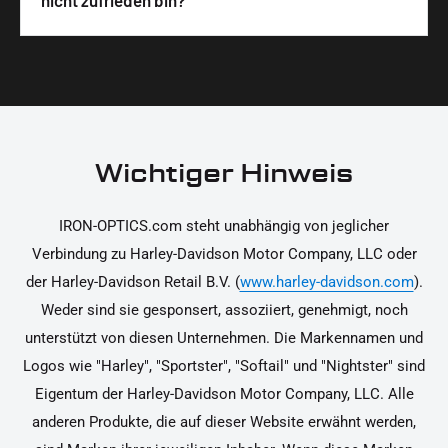
nicht zufrieden bin?
unterstützen dich dabei, die Teile sicher und
Materialien und präzise Verarbeitung, um dir die
korrekt an deinem Motorrad zu installieren.
Ja, du kannst die Teile innerhalb von 14 Tagen
beste Qualität und Leistung zu garantieren.
nach Erhalt zurücksenden, falls sie nicht deinen
Erwartungen entsprechen. Bitte beachte, dass die
Kosten für die Rücksendung von dir selbst zu
tragen sind. Weitere Informationen zur
Wichtiger Hinweis
Rücksendung findest du in unseren
Rückgabebedingungen.
IRON-OPTICS.com steht unabhängig von jeglicher
Verbindung zu Harley-Davidson Motor Company, LLC oder
der Harley-Davidson Retail B.V. (
www.harley-davidson.com
).
Weder sind sie gesponsert, assoziiert, genehmigt, noch
unterstützt von diesen Unternehmen. Die Markennamen und
Logos wie "Harley", "Sportster", "Softail" und "Nightster" sind
Eigentum der Harley-Davidson Motor Company, LLC. Alle
anderen Produkte, die auf dieser Website erwähnt werden,