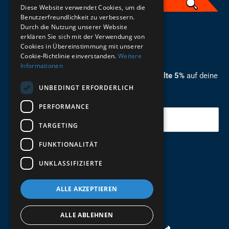
Diese Website verwendet Cookies, um die
Benutzerfreundlichkeit zu verbessern.
Durch die Nutzung unserer Website
German
erklären Sie sich mit der Verwendung von
Cookies in Übereinstimmung mit unserer
ZUM NEWSLETTER ANMELDEN
Cookie-Richtlinie einverstanden.
Weitere
Informationen
Melde dich jetzt zum Newsletter an und erhalte 5%
auf deine
UNBEDINGT ERFORDERLICH
erste Bestellung.
PERFORMANCE
Deine Email
TARGETING
FUNKTIONALITÄT
Abschicken
UNKLASSIFIZIERTE
ALLE AKZEPTIEREN
ALLE ABLEHNEN