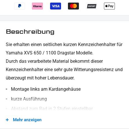
Beschreibung
Sie erhalten
einen seitlichen kurzen
Kennzeichenhalter für
Yamaha XVS 650 / 1100 Dragstar Modelle.
Durch das verarbeitete Material bekommt dieser
Kennzeichenhalter eine sehr gute Witterungsresistenz und
überzeugt mit hoher Lebensdauer.
Montage links am Kardangehäuse
kurze Ausführung
Abstand zum Rad in 2 Stufen einstellbar
besteht aus robustem, stabilem Material (Stahl)
Mehr anzeigen
schwarz pulverbeschichtet