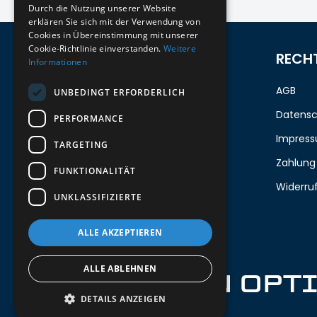
Durch die Nutzung unserer Website
erklären Sie sich mit der Verwendung von
Cookies in Übereinstimmung mit unserer
Cookie-Richtlinie einverstanden.
Weitere
ZUM NEWSLETTER ANMELDEN
RECH
Informationen
Melde dich jetzt zum Newsletter an
AGB
UNBEDINGT ERFORDERLICH
und erhalte 5%
auf deine erste
Datensc
PERFORMANCE
Bestellung.
Impres
TARGETING
Zahlung
FUNKTIONALITÄT
Deine Email
Widerru
UNKLASSIFIZIERTE
Abschicken
ALLE AKZEPTIEREN
ALLE ABLEHNEN
IRON OPT
DETAILS ANZEIGEN