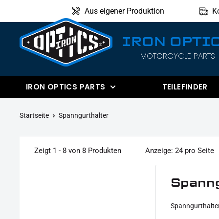
Direkt
Aus eigener Produktion
K
zum
Inhalt
IRON OPTI
MOTORCYCLE PARTS
IRON
OPTICS
IRON OPTICS PARTS
TEILEFINDER
Startseite
Spanngurthalter
Zeigt 1 - 8 von 8 Produkten
Anzeige: 24 pro Seite
Spanng
Spanngurthalter