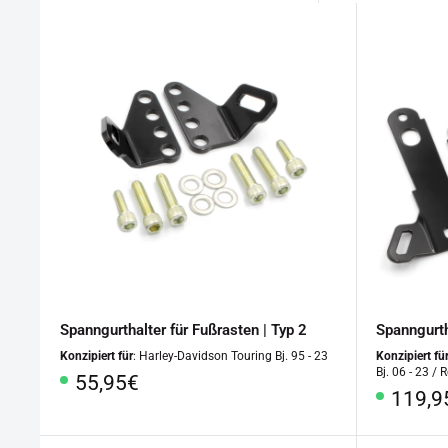
Spanngurthalter für Fußrasten | Typ 2
Spanngurth
Konzipiert für
: Harley-Davidson Touring Bj. 95 - 23
Konzipiert fü
Bj. 06 - 23 / 
Sonderpreis
55,95€
Sonde
119,9