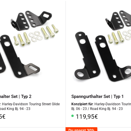
alter Set | Typ 2
Spanngurthalter Set | Typ 1
r
: Harley-Davidson Touring Street Glide
Konzipiert für
: Harley-Davidson Tourin
Road King Bj. 94 - 23
Bj. 06 - 23 / Road King Bj. 94 - 23
rpreis
Sonderpreis
5€
119,95€
Du sparst 30%