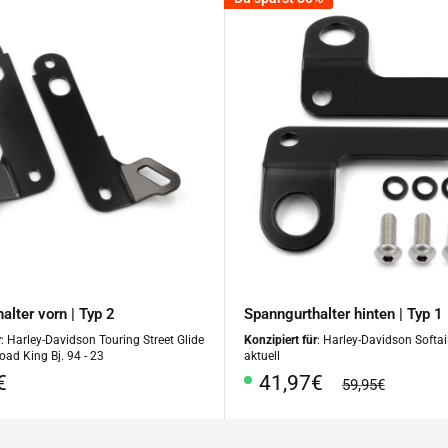
alter vorn | Typ 2
Spanngurthalter hinten | Typ 1
r
: Harley-Davidson Touring Street Glide
Konzipiert für
: Harley-Davidson Softail
Road King Bj. 94 - 23
aktuell
rpreis
Sonderpreis
€
41,97€
Normalpreis
59,95€