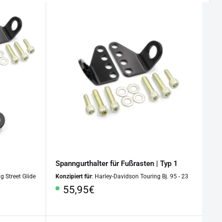
Spanngurthalter für Fußrasten | Typ 1
g Street Glide
Konzipiert für
: Harley-Davidson Touring Bj. 95 - 23
Sonderpreis
55,95€