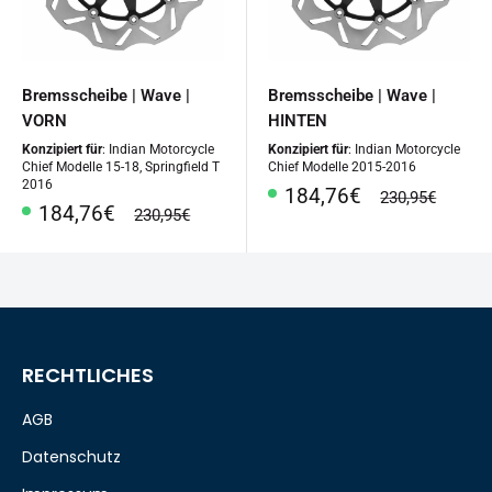
Bremsscheibe | Wave |
Bremsscheibe | Wave |
VORN
HINTEN
Konzipiert für
: Indian Motorcycle
Konzipiert für
: Indian Motorcycle
Chief Modelle 15-18, Springfield T
Chief Modelle 2015-2016
2016
Sonderpreis
184,76€
Normalpreis
230,95€
Sonderpreis
184,76€
Normalpreis
230,95€
RECHTLICHES
AGB
Datenschutz