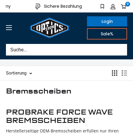
Direkt
0
many
Sichere Bezahlung
Aus eigen
zum
Inhalt
Login
IRON
Sale%
OPTICS
Sortierung
Bremsscheiben
PROBRAKE FORCE WAVE
BREMSSCHEIBEN
Herstellerseitige OEM-Bremsscheiben erfüllen nur ihren