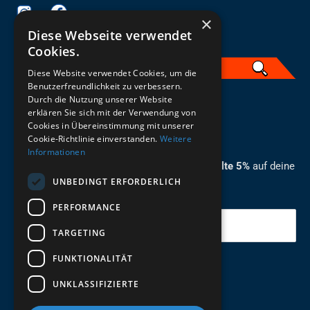
×
Diese Webseite verwendet
Cookies.
Diese Website verwendet Cookies, um die
Benutzerfreundlichkeit zu verbessern.
Durch die Nutzung unserer Website
German
erklären Sie sich mit der Verwendung von
Cookies in Übereinstimmung mit unserer
ZUM NEWSLETTER ANMELDEN
Cookie-Richtlinie einverstanden.
Weitere
Informationen
Melde dich jetzt zum Newsletter an und erhalte 5%
auf deine
UNBEDINGT ERFORDERLICH
erste Bestellung.
PERFORMANCE
Deine Email
TARGETING
FUNKTIONALITÄT
Abschicken
UNKLASSIFIZIERTE