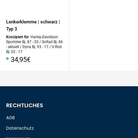
Lenkerklemme | schwarz |
Typ 3
Konzipiert für
: Harley-Davidson
Sportster Bj. 87 - 20 / Softail Bj. 86
- aktuell / Dyna Bj. 93 - 17 / V-Rod
Bj. 02 - 17
Sonderpreis
34,95€
RECHTLICHES
AGB
Datenschutz