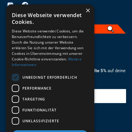
×
Diese Webseite verwendet
Cookies.
Diese Website verwendet Cookies, um die
Benutzerfreundlichkeit zu verbessern.
Durch die Nutzung unserer Website
German
erklären Sie sich mit der Verwendung von
Cookies in Übereinstimmung mit unserer
ZUM NEWSLETTER ANMELDEN
Cookie-Richtlinie einverstanden.
Weitere
Informationen
Melde dich jetzt zum Newsletter an und erhalte 5%
auf deine
UNBEDINGT ERFORDERLICH
erste Bestellung.
PERFORMANCE
Deine Email
TARGETING
FUNKTIONALITÄT
Abschicken
UNKLASSIFIZIERTE