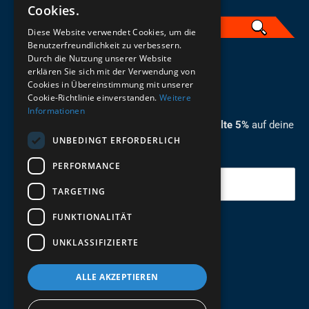
Cookies.
Diese Website verwendet Cookies, um die
Benutzerfreundlichkeit zu verbessern.
Durch die Nutzung unserer Website
German
erklären Sie sich mit der Verwendung von
Cookies in Übereinstimmung mit unserer
ZUM NEWSLETTER ANMELDEN
Cookie-Richtlinie einverstanden.
Weitere
Informationen
Melde dich jetzt zum Newsletter an und erhalte 5%
auf deine
UNBEDINGT ERFORDERLICH
erste Bestellung.
PERFORMANCE
Deine Email
TARGETING
FUNKTIONALITÄT
Abschicken
UNKLASSIFIZIERTE
ALLE AKZEPTIEREN