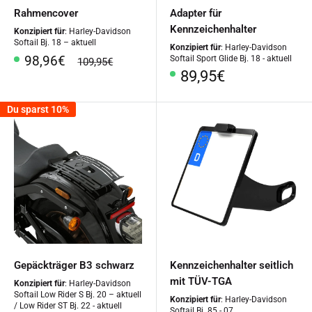
Rahmencover
Adapter für
Kennzeichenhalter
Konzipiert für
: Harley-Davidson
Softail Bj. 18 – aktuell
Konzipiert für
: Harley-Davidson
Sonderpreis
98,96€
Softail Sport Glide Bj. 18 - aktuell
Normalpreis
109,95€
Sonderpreis
89,95€
Du sparst 10%
Gepäckträger B3 schwarz
Kennzeichenhalter seitlich
mit TÜV-TGA
Konzipiert für
: Harley-Davidson
Softail Low Rider S Bj. 20 – aktuell
Konzipiert für
: Harley-Davidson
/ Low Rider ST Bj. 22 - aktuell
Softail Bj. 85 - 07