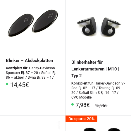
Blinker – Abdeckplatten
Blinkerhalter für
Konzipiert für
: Harley-Davidson
Lenkerarmaturen | M10 |
Sportster Bj. 87 – 20 / Softail Bj.
Typ 2
86 – aktuell / Dyna Bj. 93 – 17
Sonderpreis
14,45€
Konzipiert für
: Harley-Davidson V-
Rod Bj. 02 – 17 / Touring Bj. 09 –
20 / Softail Slim S Bj. 16 - 17 /
CVO Modelle
Sonderpreis
7,98€
Normalpreis
15,95€
Du sparst 20%