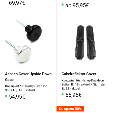
69,97€
Sonderpreis
ab 95,95€
Achsen Cover Upside Down
Gabelreflektor Cover
Gabel
Konzipiert für
: Harley-Davidson
Softail Bj. 18 - aktuell / Nightster
Konzipiert für
: Harley-Davidson
Bj. 22 - aktuell
Softail Bj. 18 – aktuell
Sonderpreis
55,95€
Sonderpreis
54,95€
Du sparst 50%