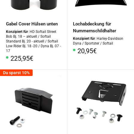
Gabel Cover Hülsen unten
Lochabdeckung für
Nummernschildhalter
Konzipiert für
: HD Softail Street
Bob Bj. 18 – aktuell / Softail
Konzipiert für
: Harley-Davidson
Standard Bj. 20 - aktuell / Softail
Dyna / Sportster / Softail
Low Rider Bj. 18 -20 / Dyna Bj. 07 -
Sonderpreis
20,95€
17
Sonderpreis
225,95€
Du sparst 10%