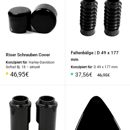
Faltenbälge | D 49 x 177
Riser Schrauben Cover
mm
Konzipiert für
: Harley-Davidson
Softail Bj. 18 – aktuell
Konzipiert für
: D 49 x 177 mm
Sonderpreis
46,95€
Sonderpreis
37,56€
Normalpreis
46,95€