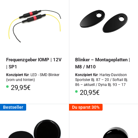
Frequenzgeber IOMP | 12V
Blinker – Montageplatten |
| SP1
M8 / M10
Konzipiert für
: LED - SMD Blinker
Konzipiert für
: Harley-Davidson
(vorn und hinten)
Sportster Bj. 87 – 20 / Softail Bj.
86 – aktuell / Dyna Bj. 93 – 17
Sonderpreis
29,95€
Sonderpreis
20,95€
Bestseller
Du sparst 30%