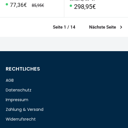
Sonderpreis
77,36€
Normalpreis
85,95€
Sonderpreis
298,95€
Seite 1 / 14
Nächste Seite
RECHTLICHES
AGB
Datenschutz
Impressum
Zahlung & Versand
Widerrufsrecht