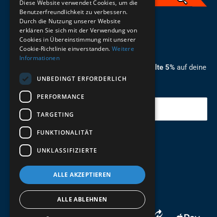
Diese Website verwendet Cookies, um die
Benutzerfreundlichkeit zu verbessern.
Durch die Nutzung unserer Website
German
erklären Sie sich mit der Verwendung von
Cookies in Übereinstimmung mit unserer
ZUM NEWSLETTER ANMELDEN
Cookie-Richtlinie einverstanden.
Weitere
Informationen
Melde dich jetzt zum Newsletter an und erhalte 5%
auf deine
UNBEDINGT ERFORDERLICH
erste Bestellung.
PERFORMANCE
Deine Email
TARGETING
FUNKTIONALITÄT
Abschicken
UNKLASSIFIZIERTE
ALLE AKZEPTIEREN
ALLE ABLEHNEN