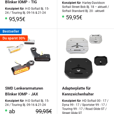
Blinker IOMP - TIG
Konzipiert für
: Harley-Davidson
Softail Street Bob Bj. 18 – aktuell /
Konzipiert für
: H-D Softail Bj. 15-
Softail Standard Bj. 20 - aktuell
24 / Touring Bj. 09-16 & 21-24
Sonderpreis
59,95€
Sonderpreis
95,95€
Bestseller
Du sparst 30%
SMD Lenkerarmaturen
Adapterplatte für
Blinker IOMP - JAX
Kennzeichenhalter
Konzipiert für
: H-D Softail Bj. 15-
Konzipiert für
: HD Softail 00 - 17 /
24 / Touring Bj. 09-16 & 21-24
Dyna 99 - 17 / Sportster 99 - 17 /
Touring 99 - 17 / Road Glide ST /
Sonderpreis
Normalpreis
ab
99,95€
Street Glide ST