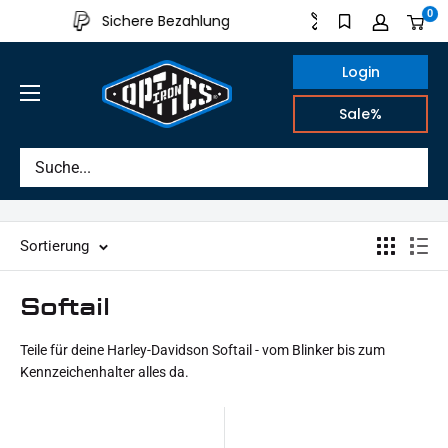
Direkt
0
Sichere Bezahlung
Aus eigener Produk
zum
Inhalt
Login
IRON
Sale%
OPTICS
Sortierung
Softail
Teile für deine Harley-Davidson Softail - vom Blinker bis zum
Kennzeichenhalter alles da.