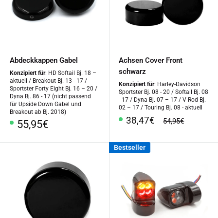
Abdeckkappen Gabel
Achsen Cover Front
schwarz
Konzipiert für
: HD Softail Bj. 18 –
aktuell / Breakout Bj. 13 - 17 /
Konzipiert für
: Harley-Davidson
Sportster Forty Eight Bj. 16 – 20 /
Sportster Bj. 08 - 20 / Softail Bj. 08
Dyna Bj. 86 - 17 (nicht passend
- 17 / Dyna Bj. 07 – 17 / V-Rod Bj.
für Upside Down Gabel und
02 – 17 / Touring Bj. 08 - aktuell
Breakout ab Bj. 2018)
Sonderpreis
38,47€
Normalpreis
54,95€
Sonderpreis
55,95€
Bestseller