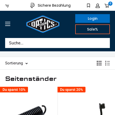
Direkt
0
many
Sichere Bezahlung
Aus eigen
zum
Inhalt
Login
IRON
Sale%
OPTICS
Sortierung
Seitenständer
Du sparst 10%
Du sparst 20%