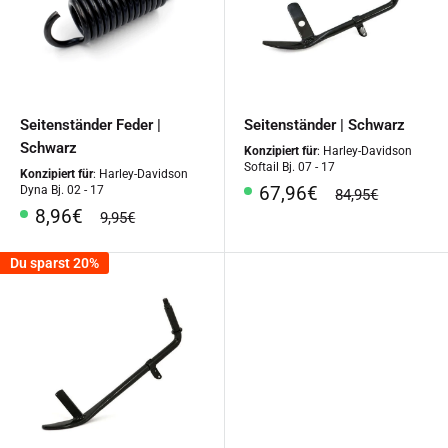
Seitenständer Feder |
Seitenständer | Schwarz
Schwarz
Konzipiert für
: Harley-Davidson
Softail Bj. 07 - 17
Konzipiert für
: Harley-Davidson
Sonderpreis
67,96€
Dyna Bj. 02 - 17
Normalpreis
84,95€
Sonderpreis
8,96€
Normalpreis
9,95€
Du sparst 20%