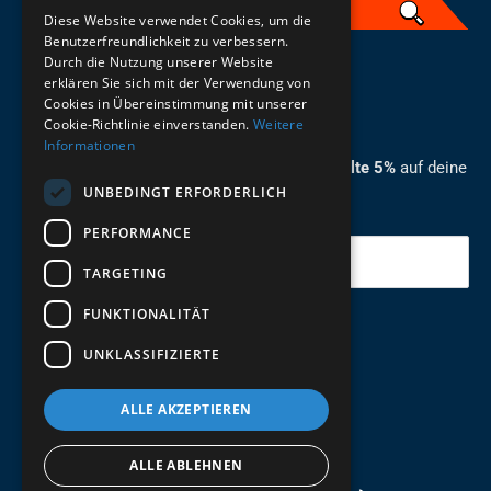
Diese Website verwendet Cookies, um die
Benutzerfreundlichkeit zu verbessern.
Durch die Nutzung unserer Website
German
erklären Sie sich mit der Verwendung von
Cookies in Übereinstimmung mit unserer
ZUM NEWSLETTER ANMELDEN
Cookie-Richtlinie einverstanden.
Weitere
Informationen
Melde dich jetzt zum Newsletter an und erhalte 5%
auf deine
UNBEDINGT ERFORDERLICH
erste Bestellung.
PERFORMANCE
Deine Email
TARGETING
FUNKTIONALITÄT
Abschicken
UNKLASSIFIZIERTE
ALLE AKZEPTIEREN
ALLE ABLEHNEN