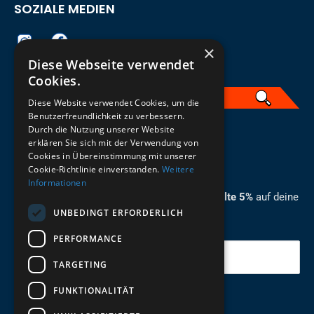
SOZIALE MEDIEN
×
Diese Webseite verwendet
Cookies.
Diese Website verwendet Cookies, um die
Benutzerfreundlichkeit zu verbessern.
Durch die Nutzung unserer Website
German
erklären Sie sich mit der Verwendung von
Cookies in Übereinstimmung mit unserer
ZUM NEWSLETTER ANMELDEN
Cookie-Richtlinie einverstanden.
Weitere
Informationen
Melde dich jetzt zum Newsletter an und erhalte 5%
auf deine
UNBEDINGT ERFORDERLICH
erste Bestellung.
PERFORMANCE
Deine Email
TARGETING
FUNKTIONALITÄT
Abschicken