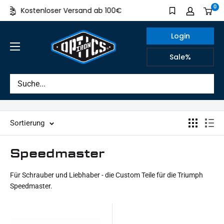
Direkt
0
Kostenloser Versand ab 100€
Made in Ger
zum
Inhalt
Login
IRON
Sale%
OPTICS
Sortierung
Speedmaster
Für Schrauber und Liebhaber - die Custom Teile für die Triumph
Speedmaster.