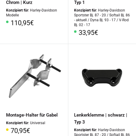
Chrom | Kurz
Typ 1
Konzipiert für
: Harley-Davidson
Konzipiert für
: Harley-Davidson
Modelle
Sportster Bj. 87 - 20 / Softail Bj. 86
- aktuell / Dyna Bj. 93 - 17 / V-Rod
Sonderpreis
110,95€
Bj. 02 - 17
Sonderpreis
33,95€
Montage-Halter für Gabel
Lenkerklemme | schwarz |
Typ 3
Konzipiert für
: Universal
Sonderpreis
70,95€
Konzipiert für
: Harley-Davidson
Sportster Bj. 87 - 20 / Softail Bj. 86