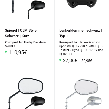
Spiegel | OEM Style |
Lenkerklemme | schwarz |
Schwarz | Kurz
Typ 1
Konzipiert für
: Harley-Davidson
Konzipiert für
: Harley-Davidson
Modelle
Sportster Bj. 87 - 20 / Softail Bj. 86
- aktuell / Dyna Bj. 93 - 17 / V-Rod
Sonderpreis
110,95€
Bj. 02 - 17
Sonderpreis
27,86€
Normalpreis
30,95€