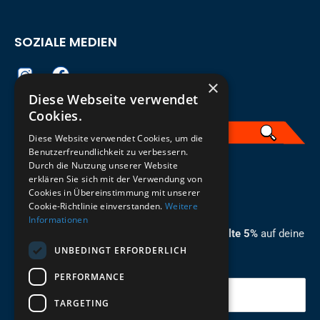
SOZIALE MEDIEN
×
Diese Webseite verwendet
Cookies.
Diese Website verwendet Cookies, um die
Benutzerfreundlichkeit zu verbessern.
Durch die Nutzung unserer Website
German
erklären Sie sich mit der Verwendung von
Cookies in Übereinstimmung mit unserer
ZUM NEWSLETTER ANMELDEN
Cookie-Richtlinie einverstanden.
Weitere
Informationen
Melde dich jetzt zum Newsletter an und erhalte 5%
auf deine
UNBEDINGT ERFORDERLICH
erste Bestellung.
PERFORMANCE
Deine Email
TARGETING