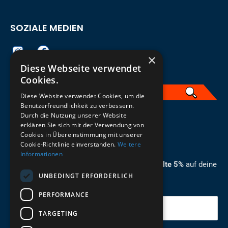
SOZIALE MEDIEN
×
Diese Webseite verwendet
Cookies.
Diese Website verwendet Cookies, um die
Benutzerfreundlichkeit zu verbessern.
Durch die Nutzung unserer Website
German
erklären Sie sich mit der Verwendung von
Cookies in Übereinstimmung mit unserer
ZUM NEWSLETTER ANMELDEN
Cookie-Richtlinie einverstanden.
Weitere
Informationen
Melde dich jetzt zum Newsletter an und erhalte 5%
auf deine
UNBEDINGT ERFORDERLICH
erste Bestellung.
PERFORMANCE
Deine Email
TARGETING