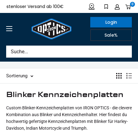
Direkt
0
stenloser Versand ab 100€
Made in Germany
zum
Inhalt
Login
IRON
Sale%
OPTICS
Sortierung
Blinker Kennzeichenplatten
Custom Blinker-Kennzeichenplatten von IRON OPTICS - die clevere
Kombination aus Blinker und Kennzeichenhalter. Hier findest du
hochwertig gefertigte Kennzeichenplatten mit Blinker für Harley-
Davidson, Indian Motortcycle und Triumph.