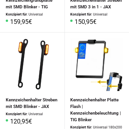
Kennzeichengrundplatte
Kennzeichenhalter Streben
mit SMD Blinker - TIG
mit SMD 3 in 1 - JAX
Konzipiert für
: Universal
Konzipiert für
: Universal
Sonderpreis
Sonderpreis
159,95€
150,95€
Kennzeichenhalter Streben
Kennzeichenhalter Platte
mit SMD Blinker - JAX
Flash |
Kennzeichenbeleuchtung |
Konzipiert für
: Universal
TIG Blinker
Sonderpreis
120,95€
Konzipiert für
: Universal 180x200