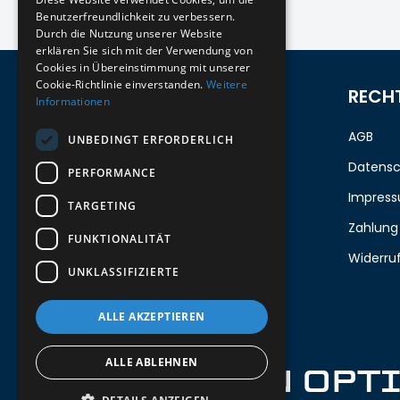
Benutzerfreundlichkeit zu verbessern.
Durch die Nutzung unserer Website
erklären Sie sich mit der Verwendung von
Cookies in Übereinstimmung mit unserer
Cookie-Richtlinie einverstanden.
Weitere
ZUM NEWSLETTER ANMELDEN
RECH
Informationen
Melde dich jetzt zum Newsletter an
AGB
UNBEDINGT ERFORDERLICH
und erhalte 5%
auf deine erste
Datensc
PERFORMANCE
Bestellung.
Impres
TARGETING
Zahlung
FUNKTIONALITÄT
Deine Email
Widerru
UNKLASSIFIZIERTE
Abschicken
ALLE AKZEPTIEREN
ALLE ABLEHNEN
IRON OPT