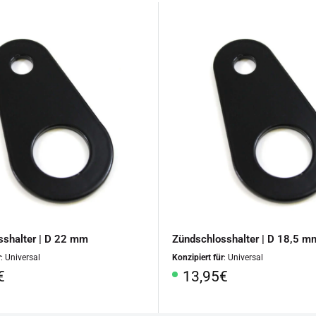
sshalter | D 22 mm
Zündschlosshalter | D 18,5 m
r
: Universal
Konzipiert für
: Universal
rpreis
Sonderpreis
€
13,95€