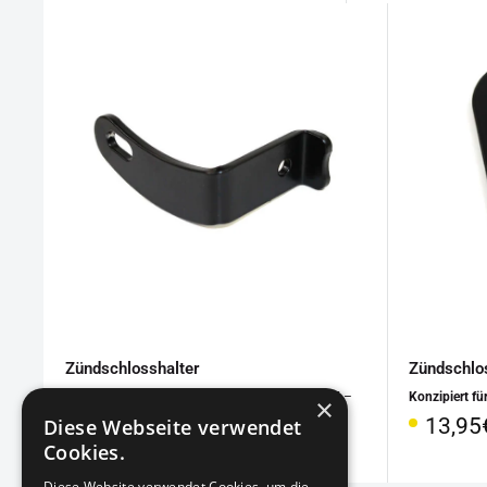
Zündschlosshalter
Zündschlo
Konzipiert für
: Harley-Davidson Sportster Bj. 07 –
Konzipiert fü
×
20
Sonde
13,95
Diese Webseite verwendet
Sonderpreis
25,95€
Cookies.
Diese Website verwendet Cookies, um die