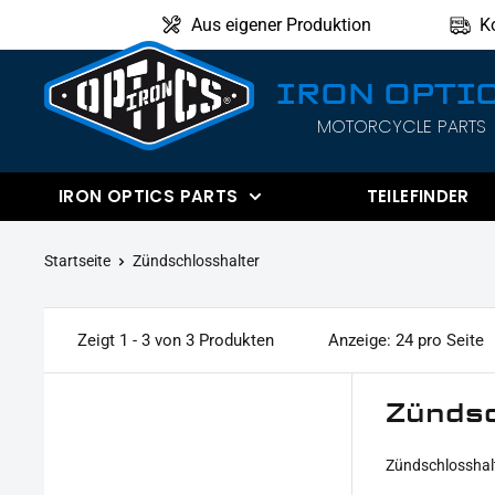
Direkt
Aus eigener Produktion
K
zum
Inhalt
IRON OPTI
MOTORCYCLE PARTS
IRON
OPTICS
IRON OPTICS PARTS
TEILEFINDER
Startseite
Zündschlosshalter
Zeigt 1 - 3 von 3 Produkten
Anzeige: 24 pro Seite
Zündsc
Zündschlosshalt