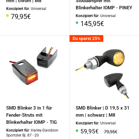
mm | chrom | M8
Stoßdämpfer mit
Blinkerhalter IOMP - PINEY
Konzipiert für
: Universal
Sonderpreis
79,95€
Konzipiert für
: Universal
Sonderpreis
145,95€
Du sparst 25%
SMD Blinker 3 in 1 für
SMD Blinker | D 19,5 x 31
Fender-Struts mit
mm | schwarz | M8
Blinkerhalter IOMP - TIG
Konzipiert für
: Universal
Sonderpreis
59,95€
Konzipiert für
: Harley-Davidson
Normalpreis
79,95€
Sportster Bj. 87 - 20