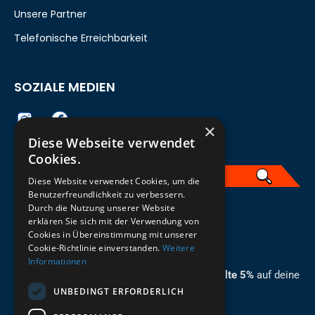
Unsere Partner
Telefonische Erreichbarkeit
SOZIALE MEDIEN
×
Diese Webseite verwendet
Cookies.
Diese Website verwendet Cookies, um die
Benutzerfreundlichkeit zu verbessern.
Durch die Nutzung unserer Website
German
erklären Sie sich mit der Verwendung von
Cookies in Übereinstimmung mit unserer
ZUM NEWSLETTER ANMELDEN
Cookie-Richtlinie einverstanden.
Weitere
Informationen
Melde dich jetzt zum Newsletter an und erhalte 5%
auf deine
UNBEDINGT ERFORDERLICH
erste Bestellung.