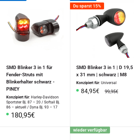
Du sparst 15%
SMD Blinker 3 in 1 für
SMD Blinker 3 in 1 | D 19,5
Fender-Struts mit
x 31 mm | schwarz | M8
Blinkerhalter schwarz -
Konzipiert für
: Universal
PINEY
Sonderpreis
84,95€
Normalpreis
99,95€
Konzipiert für
: Harley-Davidson
Sportster Bj. 87 – 20 / Softail Bj.
86 – aktuell / Dyna Bj. 93 – 17
Sonderpreis
180,95€
wieder verfügbar