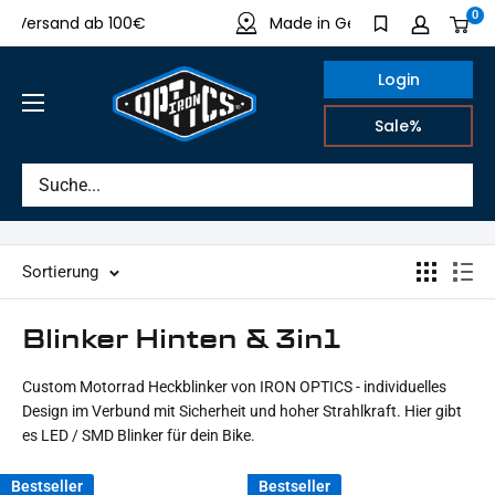
Direkt
0
rsand ab 100€
Made in Germany
S
zum
Inhalt
Login
IRON
Sale%
OPTICS
Sortierung
Blinker Hinten & 3in1
Custom Motorrad Heckblinker von IRON OPTICS - individuelles
Design im Verbund mit Sicherheit und hoher Strahlkraft. Hier gibt
es LED / SMD Blinker für dein Bike.
Bestseller
Bestseller