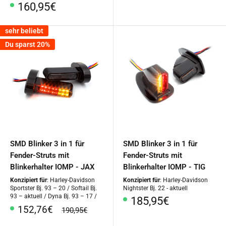
Sonderpreis
160,95€
sehr beliebt
Du sparst 20%
SMD Blinker 3 in 1 für
SMD Blinker 3 in 1 für
Fender-Struts mit
Fender-Struts mit
Blinkerhalter IOMP - JAX
Blinkerhalter IOMP - TIG
Konzipiert für
: Harley-Davidson
Konzipiert für
: Harley-Davidson
Sportster Bj. 93 – 20 / Softail Bj.
Nightster Bj. 22 - aktuell
93 – aktuell / Dyna Bj. 93 – 17 /
Sonderpreis
185,95€
Sonderpreis
152,76€
Normalpreis
190,95€