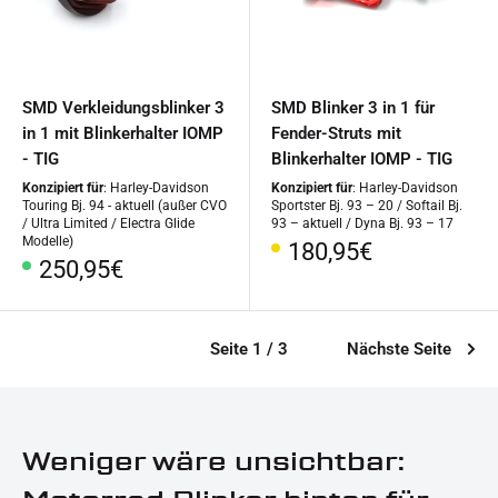
SMD Verkleidungsblinker 3
SMD Blinker 3 in 1 für
in 1 mit Blinkerhalter IOMP
Fender-Struts mit
- TIG
Blinkerhalter IOMP - TIG
Konzipiert für
: Harley-Davidson
Konzipiert für
: Harley-Davidson
Touring Bj. 94 - aktuell (außer CVO
Sportster Bj. 93 – 20 / Softail Bj.
/ Ultra Limited / Electra Glide
93 – aktuell / Dyna Bj. 93 – 17
Modelle)
Sonderpreis
180,95€
Sonderpreis
250,95€
Seite 1 / 3
Nächste Seite
Weniger wäre unsichtbar: