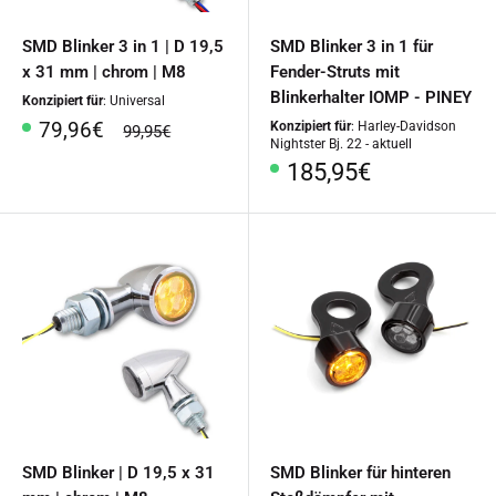
SMD Blinker 3 in 1 | D 19,5
SMD Blinker 3 in 1 für
x 31 mm | chrom | M8
Fender-Struts mit
Blinkerhalter IOMP - PINEY
Konzipiert für
: Universal
Sonderpreis
79,96€
Konzipiert für
: Harley-Davidson
Normalpreis
99,95€
Nightster Bj. 22 - aktuell
Sonderpreis
185,95€
SMD Blinker | D 19,5 x 31
SMD Blinker für hinteren