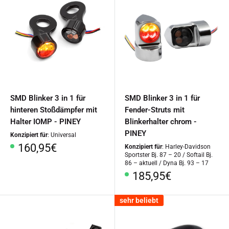
SMD Blinker 3 in 1 für
SMD Blinker 3 in 1 für
hinteren Stoßdämpfer mit
Fender-Struts mit
Halter IOMP - PINEY
Blinkerhalter chrom -
PINEY
Konzipiert für
: Universal
Sonderpreis
160,95€
Konzipiert für
: Harley-Davidson
Sportster Bj. 87 – 20 / Softail Bj.
86 – aktuell / Dyna Bj. 93 – 17
Sonderpreis
185,95€
sehr beliebt