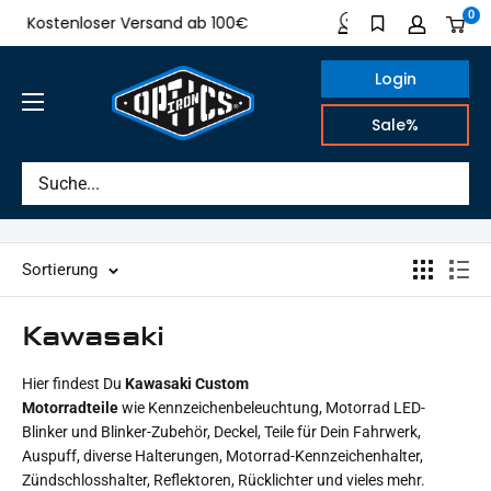
Direkt
0
Kostenloser Versand ab 100€
Made in German
zum
Inhalt
Login
IRON
Sale%
OPTICS
Sortierung
Kawasaki
Hier findest Du
Kawasaki Custom
Motorradteile
wie Kennzeichenbeleuchtung, Motorrad LED-
Blinker und Blinker-Zubehör, Deckel, Teile für Dein Fahrwerk,
Auspuff, diverse Halterungen, Motorrad-Kennzeichenhalter,
Zündschlosshalter, Reflektoren, Rücklichter und vieles mehr.