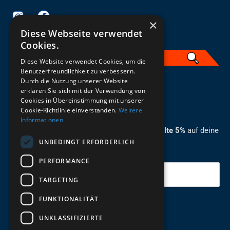
×
Diese Webseite verwendet
Cookies.
Diese Website verwendet Cookies, um die
Benutzerfreundlichkeit zu verbessern.
Durch die Nutzung unserer Website
German
erklären Sie sich mit der Verwendung von
Cookies in Übereinstimmung mit unserer
ZUM NEWSLETTER ANMELDEN
Cookie-Richtlinie einverstanden.
Weitere
Informationen
Melde dich jetzt zum Newsletter an und erhalte 5%
auf deine
UNBEDINGT ERFORDERLICH
erste Bestellung.
PERFORMANCE
Deine Email
TARGETING
FUNKTIONALITÄT
Abschicken
UNKLASSIFIZIERTE