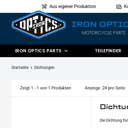
Direkt
Aus eigener Produktion
K
zum
Inhalt
IRON OPTI
MOTORCYCLE PARTS
IRON
OPTICS
IRON OPTICS PARTS
TEILEFINDER
Startseite
Dichtungen
Zeigt 1 - 1 von 1 Produkten
Anzeige: 24 pro Seite
Dichtu
Die Dichtung fü