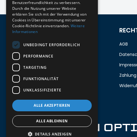
Benutzerfreundlichkeit zu verbessern.
Durch die Nutzung unserer Website
erklären Sie sich mit der Verwendung von
Cookies in Übereinstimmung mit unserer
Cookie-Richtlinie einverstanden.
Weitere
ZUM NEWSLETTER ANMELDEN
RECH
Informationen
Melde dich jetzt zum Newsletter an
AGB
UNBEDINGT ERFORDERLICH
und erhalte 5%
auf deine erste
Datensc
PERFORMANCE
Bestellung.
Impres
TARGETING
Zahlung
FUNKTIONALITÄT
Deine Email
Widerru
UNKLASSIFIZIERTE
Abschicken
ALLE AKZEPTIEREN
ALLE ABLEHNEN
IRON OPT
DETAILS ANZEIGEN