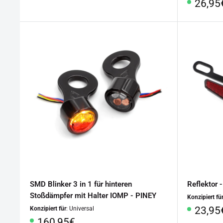
Sonde
26,95
SMD Blinker 3 in 1 für hinteren
Reflektor 
Stoßdämpfer mit Halter IOMP - PINEY
Konzipiert fü
Sonde
23,95
Konzipiert für
: Universal
Sonderpreis
160,95€