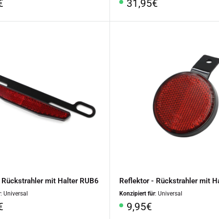
rpreis
Sonderpreis
€
31,95€
- Rückstrahler mit Halter RUB6
Reflektor - Rückstrahler mit H
r
: Universal
Konzipiert für
: Universal
rpreis
Sonderpreis
€
9,95€