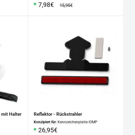
Sonderpreis
7,98€
Normalpreis
15,95€
mit Halter
Reflektor - Rückstrahler
Konzipiert für
: Kennzeichenplatte IOMP
Sonderpreis
26,95€