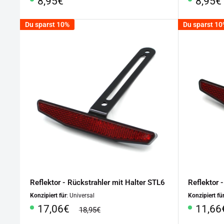
Sonderpreis
Sonde
8,95€
8,95€
Du sparst 10%
Du sparst 1
Reflektor - Rückstrahler mit Halter STL6
Reflektor 
Konzipiert für
: Universal
Konzipiert fü
Sonderpreis
Sonde
17,06€
11,66
Normalpreis
18,95€