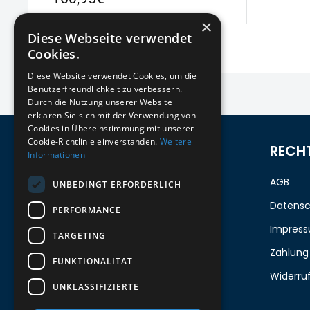
×
Diese Webseite verwendet
Cookies.
Diese Website verwendet Cookies, um die
Benutzerfreundlichkeit zu verbessern.
Durch die Nutzung unserer Website
erklären Sie sich mit der Verwendung von
Cookies in Übereinstimmung mit unserer
Cookie-Richtlinie einverstanden.
Weitere
ZUM NEWSLETTER ANMELDEN
RECH
Informationen
Melde dich jetzt zum Newsletter an
AGB
UNBEDINGT ERFORDERLICH
und erhalte 5%
auf deine erste
Datensc
PERFORMANCE
Bestellung.
Impres
TARGETING
Zahlung
FUNKTIONALITÄT
Deine Email
Widerru
UNKLASSIFIZIERTE
Abschicken