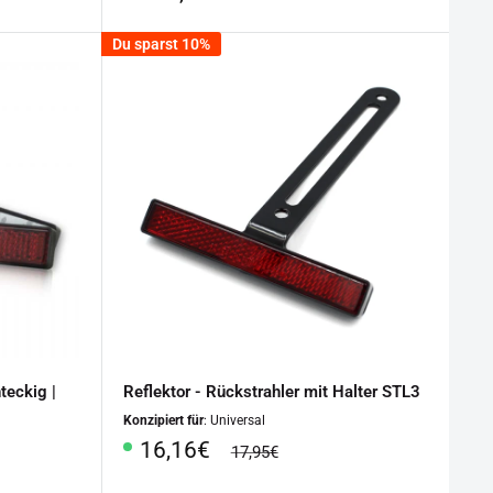
Du sparst 10%
teckig |
Reflektor - Rückstrahler mit Halter STL3
Konzipiert für
: Universal
Sonderpreis
16,16€
Normalpreis
17,95€