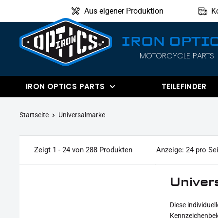
Direkt
Aus eigener Produktion
K
zum
Inhalt
IRON OPTI
MOTORCYCLE PARTS
IRON
OPTICS
IRON OPTICS PARTS
TEILEFINDER
Startseite
Universalmarke
Zeigt 1 - 24 von 288 Produkten
Anzeige: 24 pro Se
Univer
Diese individue
Kennzeichenbele