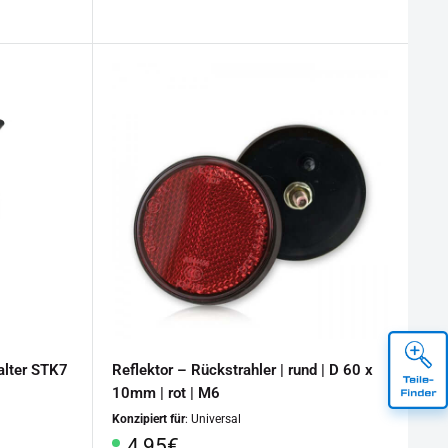
alter STK7
Reflektor – Rückstrahler | rund | D 60 x
10mm | rot | M6
Konzipiert für
: Universal
Sonderpreis
4,95€