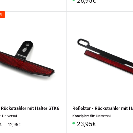
rpreis
Sonderpreis
26,95€
0%
- Rückstrahler mit Halter STK6
Reflektor - Rückstrahler mit 
r
: Universal
Konzipiert für
: Universal
rpreis
Sonderpreis
€
23,95€
Normalpreis
12,95€