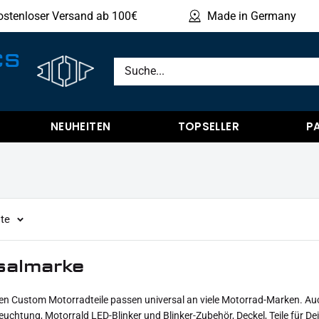
ostenloser Versand ab 100€
Made in Germany
Produ
CS
NEUHEITEN
TOPSELLER
P
ite
salmarke
llen Custom Motorradteile passen universal an viele Motorrad-Marken. Auc
uchtung, Motorrald LED-Blinker und Blinker-Zubehör, Deckel, Teile für De