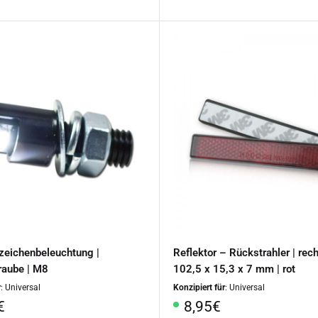
eichenbeleuchtung |
Reflektor – Rückstrahler | rech
raube | M8
102,5 x 15,3 x 7 mm | rot
r
: Universal
Konzipiert für
: Universal
rpreis
Sonderpreis
€
8,95€