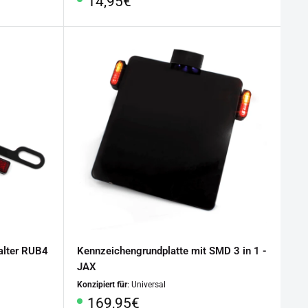
Sonderpreis
14,95€
Halter RUB4
Kennzeichengrundplatte mit SMD 3 in 1 -
JAX
Konzipiert für
: Universal
Sonderpreis
169,95€