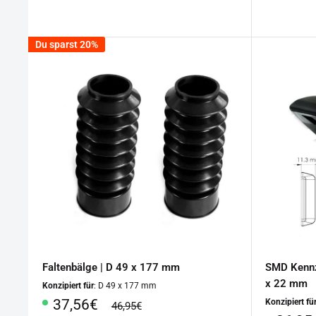
Du sparst 20%
Faltenbälge | D 49 x 177 mm
SMD Kennz
x 22 mm
Konzipiert für
: D 49 x 177 mm
Sonderpreis
37,56€
Konzipiert fü
Normalpreis
46,95€