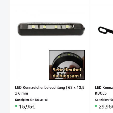
LED Kennzeichenbeleuchtung | 62 x 13,5
LED Kennz
x 6 mm
KBOL5
Konzipiert für
: Universal
Konzipiert fü
Sonderpreis
Sonde
15,95€
29,95