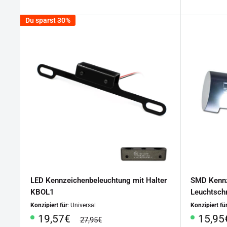
Du sparst 30%
LED Kennzeichenbeleuchtung mit Halter
SMD Kennz
KBOL1
Leuchtsch
Konzipiert für
: Universal
Konzipiert fü
Sonderpreis
Sonde
19,57€
15,95
Normalpreis
27,95€