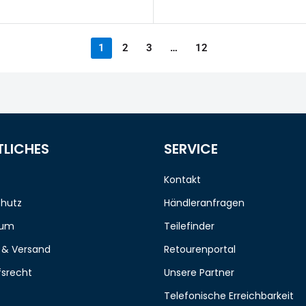
1
2
3
…
12
TLICHES
SERVICE
Kontakt
hutz
Händleranfragen
sum
Teilefinder
 & Versand
Retourenportal
fsrecht
Unsere Partner
Telefonische Erreichbarkeit