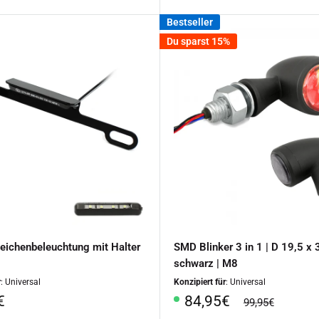
Bestseller
Du sparst 15%
eichenbeleuchtung mit Halter
SMD Blinker 3 in 1 | D 19,5 x
schwarz | M8
r
: Universal
Konzipiert für
: Universal
rpreis
Sonderpreis
€
84,95€
Normalpreis
99,95€