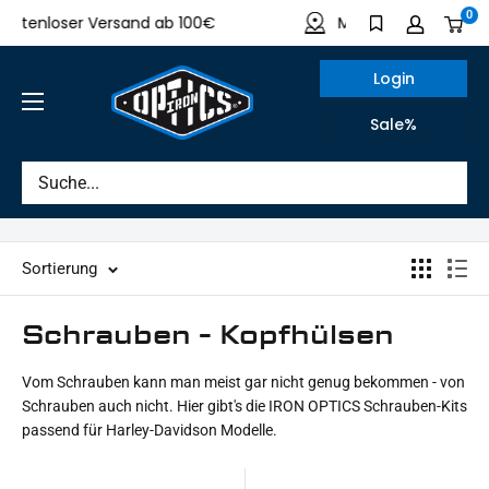
Direkt
0
tenloser Versand ab 100€
Made in Germany
zum
Inhalt
Login
IRON
Sale%
OPTICS
Sortierung
Schrauben - Kopfhülsen
Vom Schrauben kann man meist gar nicht genug bekommen - von
Schrauben auch nicht. Hier gibt's die IRON OPTICS Schrauben-Kits
passend für Harley-Davidson Modelle.