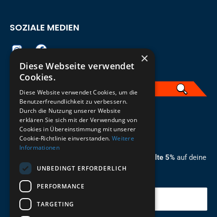
SOZIALE MEDIEN
×
Diese Webseite verwendet
Cookies.
Diese Website verwendet Cookies, um die
Benutzerfreundlichkeit zu verbessern.
Durch die Nutzung unserer Website
German
erklären Sie sich mit der Verwendung von
Cookies in Übereinstimmung mit unserer
ZUM NEWSLETTER ANMELDEN
Cookie-Richtlinie einverstanden.
Weitere
Informationen
Melde dich jetzt zum Newsletter an und erhalte 5%
auf deine
UNBEDINGT ERFORDERLICH
erste Bestellung.
PERFORMANCE
Deine Email
TARGETING