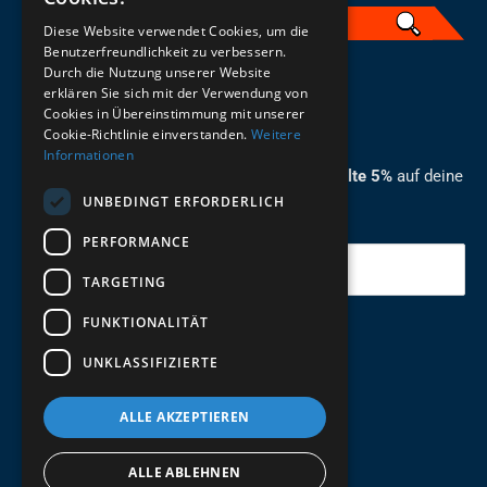
Diese Website verwendet Cookies, um die
Benutzerfreundlichkeit zu verbessern.
Durch die Nutzung unserer Website
German
erklären Sie sich mit der Verwendung von
Cookies in Übereinstimmung mit unserer
ZUM NEWSLETTER ANMELDEN
Cookie-Richtlinie einverstanden.
Weitere
Informationen
Melde dich jetzt zum Newsletter an und erhalte 5%
auf deine
UNBEDINGT ERFORDERLICH
erste Bestellung.
PERFORMANCE
Deine Email
TARGETING
FUNKTIONALITÄT
Abschicken
UNKLASSIFIZIERTE
ALLE AKZEPTIEREN
ALLE ABLEHNEN