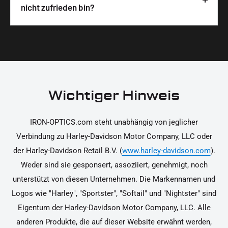
Wir legen großen Wert auf hochwertige
nicht zufrieden bin?
unterstützen dich dabei, die Teile sicher und
Materialien und präzise Verarbeitung, um dir die
korrekt an deinem Motorrad zu installieren.
Ja, du kannst die Teile innerhalb von 14 Tagen
beste Qualität und Leistung zu garantieren.
nach Erhalt zurücksenden, falls sie nicht deinen
Erwartungen entsprechen. Bitte beachte, dass die
Kosten für die Rücksendung von dir selbst zu
tragen sind. Weitere Informationen zur
Wichtiger Hinweis
Rücksendung findest du in unseren
Rückgabebedingungen.
IRON-OPTICS.com steht unabhängig von jeglicher
Verbindung zu Harley-Davidson Motor Company, LLC oder
der Harley-Davidson Retail B.V. (
www.harley-davidson.com
).
Weder sind sie gesponsert, assoziiert, genehmigt, noch
unterstützt von diesen Unternehmen. Die Markennamen und
Logos wie "Harley", "Sportster", "Softail" und "Nightster" sind
Eigentum der Harley-Davidson Motor Company, LLC. Alle
anderen Produkte, die auf dieser Website erwähnt werden,