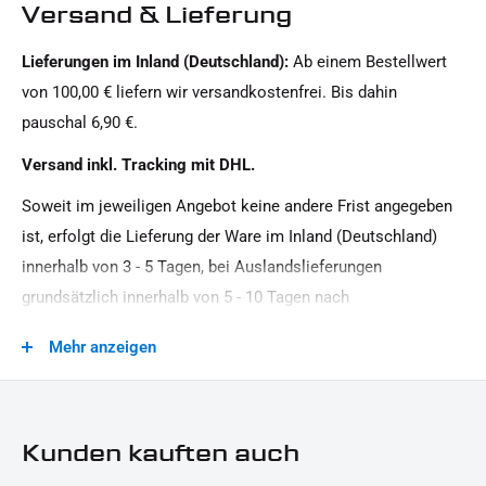
Versand & Lieferung
Leistung:
Lieferungen im Inland (Deutschland):
Ab einem Bestellwert
12 V / 0, 6 W
von 100,00 € liefern wir versandkostenfrei. Bis dahin
Material:
pauschal 6,90 €.
Kunststoff
Versand inkl. Tracking mit DHL.
Modellreihe:
Soweit im jeweiligen Angebot keine andere Frist angegeben
Universal Modellreihe
ist, erfolgt die Lieferung der Ware im Inland (Deutschland)
Motorradmarke:
innerhalb von 3 - 5 Tagen, bei Auslandslieferungen
Universal Marke
grundsätzlich innerhalb von 5 - 10 Tagen nach
Produkttyp:
Vertragsschluss (bei vereinbarter Vorauszahlung nach dem
Mehr anzeigen
Kennzeichenbeleuchtung
Zeitpunkt Ihrer Zahlungsanweisung).Beachten Sie, dass an
Sonn- und Feiertagen keine Zustellung erfolgt.
Technik:
LED
Kunden kauften auch