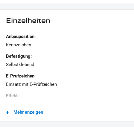
LIEFERUMFANG:
1x Kennzeichenbeleuchtung
Einzelheiten
Dieses Angebot kann Beispielbilder enthalten, deren Inhalt über den Lieferumfang hinaus geht.
Anbauposition:
Kennzeichen
Befestigung:
Selbstklebend
E-Prufzeichen:
Einsatz mit E-Prüfzeichen
Effekt:
leuchtet
Mehr anzeigen
Generation:
Revolution Max, Milwaukee-Eight, Twin Cam, Revolution
VRSC, Evolution Evo, Sportster Evolution, Universal - Custom