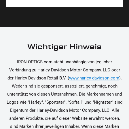
Materialien und präzise Verarbeitung, um dir die
korrekt an deinem Motorrad zu installieren.
Ja, du kannst die Teile innerhalb von 14 Tagen
beste Qualität und Leistung zu garantieren.
nach Erhalt zurücksenden, falls sie nicht deinen
Erwartungen entsprechen. Bitte beachte, dass die
Kosten für die Rücksendung von dir selbst zu
tragen sind. Weitere Informationen zur
Wichtiger Hinweis
Rücksendung findest du in unseren
Rückgabebedingungen.
IRON-OPTICS.com steht unabhängig von jeglicher
Verbindung zu Harley-Davidson Motor Company, LLC oder
der Harley-Davidson Retail B.V. (
www.harley-davidson.com
).
Weder sind sie gesponsert, assoziiert, genehmigt, noch
unterstützt von diesen Unternehmen. Die Markennamen und
Logos wie "Harley", "Sportster", "Softail" und "Nightster" sind
Eigentum der Harley-Davidson Motor Company, LLC. Alle
anderen Produkte, die auf dieser Website erwähnt werden,
sind Marken ihrer jeweiligen Inhaber. Wenn diese Marken