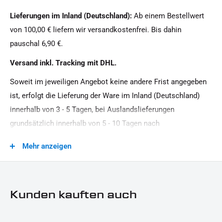
Masse:
Lieferungen im Inland (Deutschland):
Ab einem Bestellwert
102, 5 x 15, 3 x 7 mm
von 100,00 € liefern wir versandkostenfrei. Bis dahin
Material:
pauschal 6,90 €.
Aluminium, Kunststoff
Versand inkl. Tracking mit DHL.
Modellreihe:
Soweit im jeweiligen Angebot keine andere Frist angegeben
Universal Modellreihe
ist, erfolgt die Lieferung der Ware im Inland (Deutschland)
Motorradmarke:
innerhalb von 3 - 5 Tagen, bei Auslandslieferungen
Universal Marke
grundsätzlich innerhalb von 5 - 10 Tagen nach
Produkttyp:
Vertragsschluss (bei vereinbarter Vorauszahlung nach dem
Mehr anzeigen
Reflektor
Zeitpunkt Ihrer Zahlungsanweisung).Beachten Sie, dass an
Sonn- und Feiertagen keine Zustellung erfolgt.
Kunden kauften auch