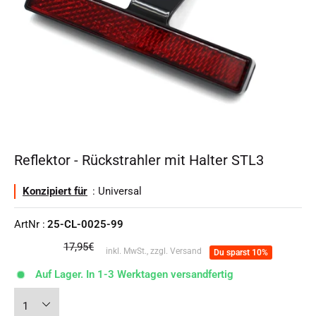
Reflektor - Rückstrahler mit Halter STL3
Konzipiert für
: Universal
ArtNr :
25-CL-0025-99
Normalpreis
17,95€
inkl. MwSt., zzgl. Versand
Du sparst 10%
Auf Lager. In 1-3 Werktagen versandfertig