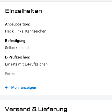
1x Halter
Einzelheiten
1x Reflektor / Rückstrahler
Dieses Angebot kann Beispielbilder enthalten, deren Inhalt über den Lieferumfang
Anbauposition:
hinaus geht.
Heck, links, Kennzeichen
Befestigung:
Selbstklebend
E-Prufzeichen:
Einsatz mit E-Prüfzeichen
Form:
Rechteckig
Mehr anzeigen
Generation:
Revolution Max, Milwaukee-Eight, Twin Cam, Revolution
VRSC, Evolution Evo, Sportster Evolution, Universal - Custom
Versand & Lieferung