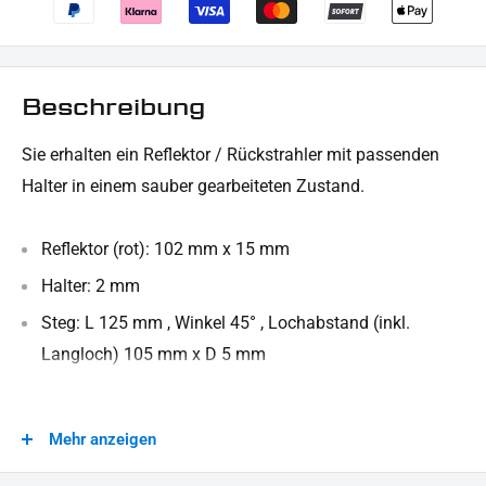
Beschreibung
Sie erhalten ein Reflektor / Rückstrahler mit passenden
Halter in einem sauber gearbeiteten Zustand.
Reflektor (rot): 102 mm x 15 mm
Halter: 2 mm
Steg: L 125 mm , Winkel 45° , Lochabstand (inkl.
Langloch) 105 mm x D 5 mm
Für technische Auskünfte stehen wir gern zur Verfügung.
Mehr anzeigen
LIEFERUMFANG: