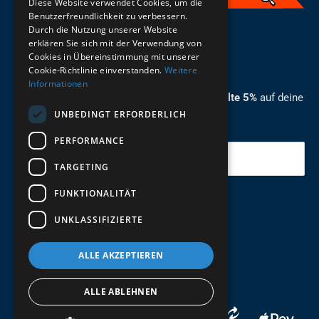
Diese Website verwendet Cookies, um die
Benutzerfreundlichkeit zu verbessern.
Durch die Nutzung unserer Website
German
erklären Sie sich mit der Verwendung von
Cookies in Übereinstimmung mit unserer
ZUM NEWSLETTER ANMELDEN
Cookie-Richtlinie einverstanden.
Weitere
Informationen
Melde dich jetzt zum Newsletter an und erhalte 5%
auf deine
UNBEDINGT ERFORDERLICH
erste Bestellung.
PERFORMANCE
Deine Email
TARGETING
FUNKTIONALITÄT
Abschicken
UNKLASSIFIZIERTE
ALLE AKZEPTIEREN
ALLE ABLEHNEN