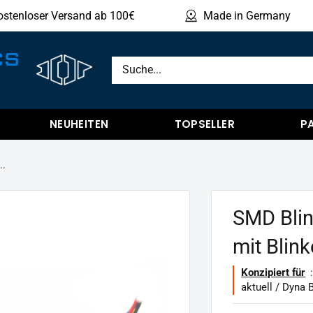
ostenloser Versand ab 100€
Made in Germany
Produ
CS
NEUHEITEN
TOPSELLER
P
..
SMD Blink
mit Blin
Konzipiert für
:
aktuell / Dyna B