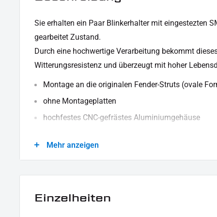
Sie erhalten ein Paar Blinkerhalter mit eingestezten 
gearbeitet Zustand.
Durch eine hochwertige Verarbeitung bekommt dieses 
Witterungsresistenz und überzeugt mit hoher Lebensd
Montage an die originalen Fender-Struts (ovale Fo
ohne Montageplatten
hochfestes CNC-gefrästes Aluminiumgehäuse
schwarz pulverbeschichtet
Mehr anzeigen
Kabellänge ca. 200 mm
SMD-Blinker Einsatz mit E-Prüfzeichen
KABELBELEGUNG:
Einzelheiten
Schwarz - Masse
Blau - Blinker