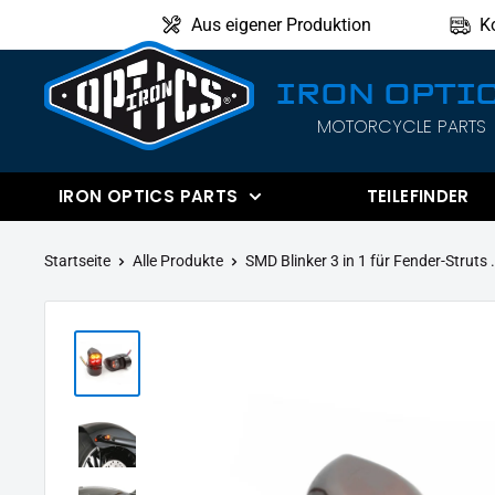
Direkt
Aus eigener Produktion
K
zum
Inhalt
IRON OPTI
MOTORCYCLE PARTS
IRON
OPTICS
IRON OPTICS PARTS
TEILEFINDER
Startseite
Alle Produkte
SMD Blinker 3 in 1 für Fender-Struts .