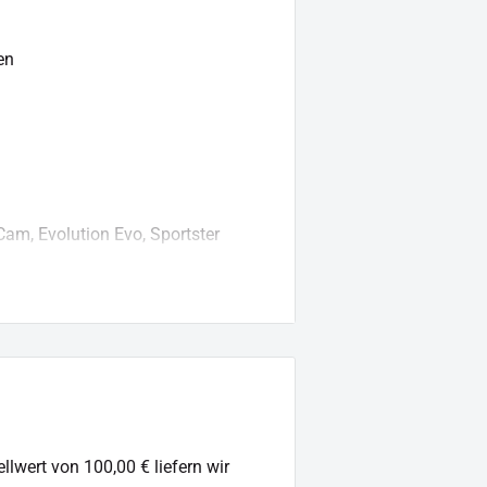
en
wir folgenden Artikel:
rtikel-Nr.: 38-CL-0010-99)
am, Evolution Evo, Sportster
Custom
1, 8 W
D, Dyna HD
llwert von 100,00 € liefern wir