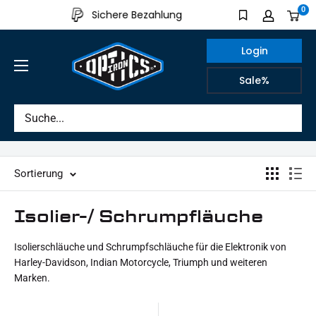
Direkt
0
Sichere Bezahlung
Aus eigener P
zum
Inhalt
Login
IRON
Sale%
OPTICS
Sortierung
Isolier-/ Schrumpfläuche
Isolierschläuche und Schrumpfschläuche für die Elektronik von
Harley-Davidson, Indian Motorcycle, Triumph und weiteren
Marken.