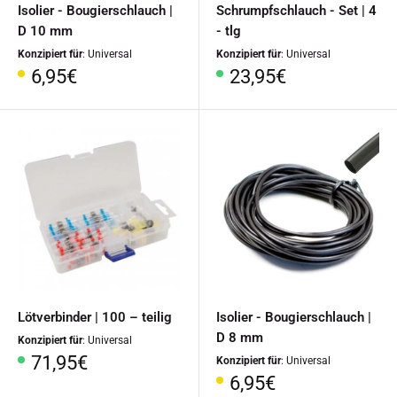
Isolier - Bougierschlauch |
Schrumpfschlauch - Set | 4
D 10 mm
- tlg
Konzipiert für
: Universal
Konzipiert für
: Universal
Sonderpreis
Sonderpreis
6,95€
23,95€
Lötverbinder | 100 – teilig
Isolier - Bougierschlauch |
D 8 mm
Konzipiert für
: Universal
Sonderpreis
71,95€
Konzipiert für
: Universal
Sonderpreis
6,95€