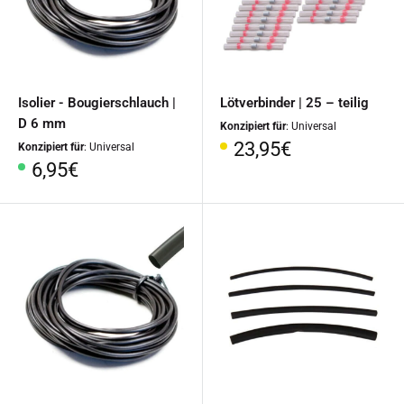
Isolier - Bougierschlauch |
Lötverbinder | 25 – teilig
D 6 mm
Konzipiert für
: Universal
Sonderpreis
23,95€
Konzipiert für
: Universal
Sonderpreis
6,95€