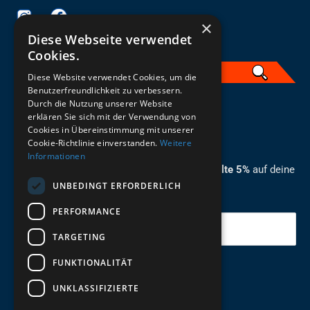
×
Diese Webseite verwendet
Cookies.
Diese Website verwendet Cookies, um die
Benutzerfreundlichkeit zu verbessern.
Durch die Nutzung unserer Website
German
erklären Sie sich mit der Verwendung von
Cookies in Übereinstimmung mit unserer
ZUM NEWSLETTER ANMELDEN
Cookie-Richtlinie einverstanden.
Weitere
Informationen
Melde dich jetzt zum Newsletter an und erhalte 5%
auf deine
UNBEDINGT ERFORDERLICH
erste Bestellung.
PERFORMANCE
Deine Email
TARGETING
FUNKTIONALITÄT
Abschicken
UNKLASSIFIZIERTE