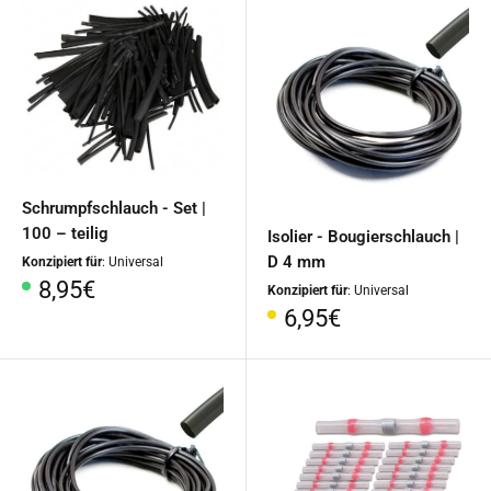
Schrumpfschlauch - Set |
100 – teilig
Isolier - Bougierschlauch |
D 4 mm
Konzipiert für
: Universal
Sonderpreis
8,95€
Konzipiert für
: Universal
Sonderpreis
6,95€