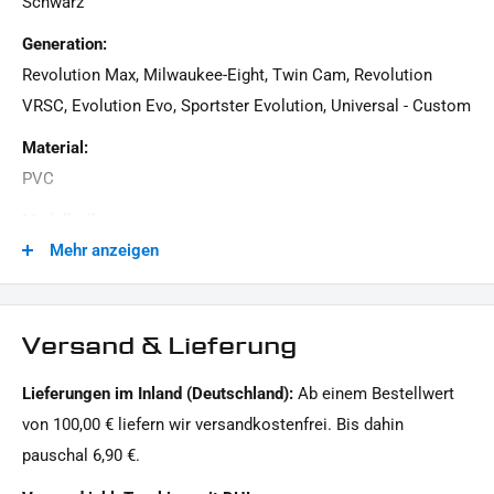
Schwarz
Generation:
Revolution Max, Milwaukee-Eight, Twin Cam, Revolution
VRSC, Evolution Evo, Sportster Evolution, Universal - Custom
Material:
PVC
Modellreihe:
Mehr anzeigen
Universal Modellreihe
Motorradmarke:
Universal Marke
Versand & Lieferung
Produkttyp:
Lieferungen im Inland (Deutschland):
Ab einem Bestellwert
Kabel
von 100,00 € liefern wir versandkostenfrei. Bis dahin
pauschal 6,90 €.