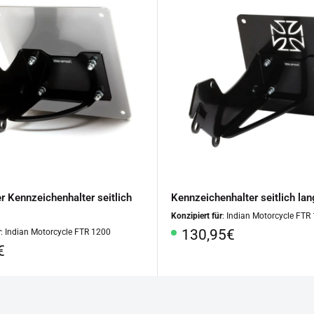
r Kennzeichenhalter seitlich
Kennzeichenhalter seitlich lan
Konzipiert für
: Indian Motorcycle FTR
Sonderpreis
130,95€
r
: Indian Motorcycle FTR 1200
rpreis
€