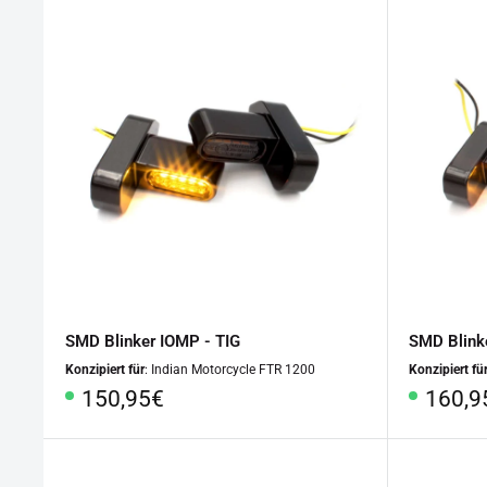
SMD Blinker IOMP - TIG
SMD Blink
Konzipiert für
: Indian Motorcycle FTR 1200
Konzipiert fü
Sonderpreis
Sonde
150,95€
160,9