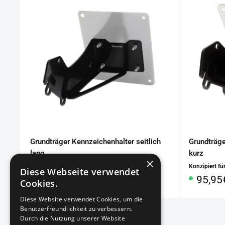
Grundträger Kennzeichenhalter seitlich
Grundträge
lang
kurz
×
Konzipiert für
: Indian Motorcycle FTR 1200
Konzipiert fü
Diese Webseite verwendet
Sonderpreis
Sonde
110,95€
95,95
Cookies.
Diese Website verwendet Cookies, um die
Benutzerfreundlichkeit zu verbessern.
Durch die Nutzung unserer Website