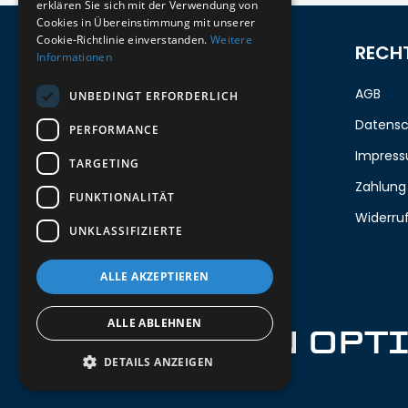
erklären Sie sich mit der Verwendung von
Cookies in Übereinstimmung mit unserer
Cookie-Richtlinie einverstanden.
Weitere
ZUM NEWSLETTER ANMELDEN
RECH
Informationen
Melde dich jetzt zum Newsletter an
AGB
UNBEDINGT ERFORDERLICH
und erhalte 5%
auf deine erste
Datensc
PERFORMANCE
Bestellung.
Impres
TARGETING
Zahlung
FUNKTIONALITÄT
Deine Email
Widerru
UNKLASSIFIZIERTE
Abschicken
ALLE AKZEPTIEREN
ALLE ABLEHNEN
IRON OPT
DETAILS ANZEIGEN