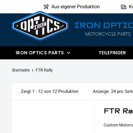
Direkt
Aus eigener Produktion
K
zum
Inhalt
IRON OPTI
MOTORCYCLE PARTS
IRON
OPTICS
IRON OPTICS PARTS
TEILEFINDER
Startseite
FTR Rally
Zeigt 1 - 12 von 12 Produkten
Anzeige: 24 pro Seit
FTR Ra
Custom Motorrad