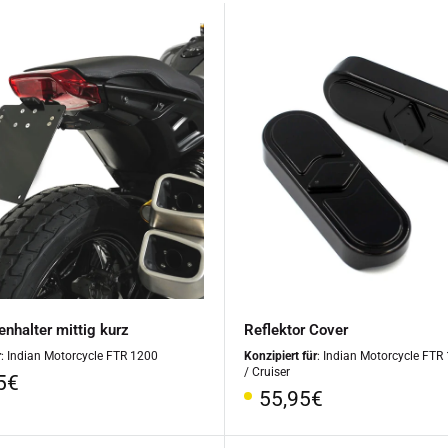
nhalter mittig kurz
Reflektor Cover
r
: Indian Motorcycle FTR 1200
Konzipiert für
: Indian Motorcycle FTR
/ Cruiser
rpreis
5€
Sonderpreis
55,95€