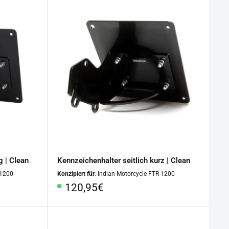
g | Clean
Kennzeichenhalter seitlich kurz | Clean
 1200
Konzipiert für
: Indian Motorcycle FTR 1200
Sonderpreis
120,95€