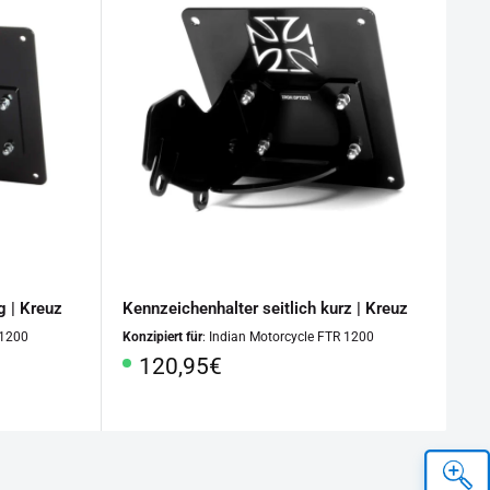
g | Kreuz
Kennzeichenhalter seitlich kurz | Kreuz
 1200
Konzipiert für
: Indian Motorcycle FTR 1200
Sonderpreis
120,95€