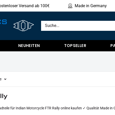
ostenloser Versand ab 100€
Made in Germany
Produ
CS
NEUHEITEN
TOPSELLER
P
e
lly
teile für Indian Motorcycle FTR Rally online kaufen ✓ Qualität Made i