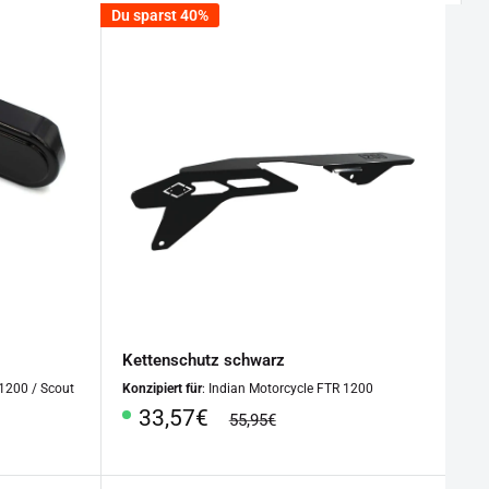
Du sparst 40%
Kettenschutz schwarz
 1200 / Scout
Konzipiert für
: Indian Motorcycle FTR 1200
Sonderpreis
33,57€
Normalpreis
55,95€