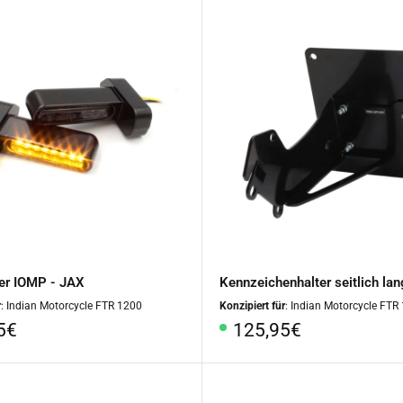
er IOMP - JAX
Kennzeichenhalter seitlich lan
r
: Indian Motorcycle FTR 1200
Konzipiert für
: Indian Motorcycle FTR
rpreis
Sonderpreis
5€
125,95€