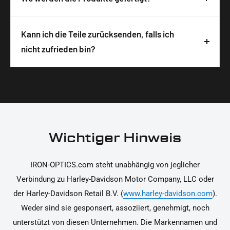
sichere und schnelle Lieferung zu gewährleisten.
Montageanleitung. Um die Anleitung zu öffnen,
Alle IRON OPTICS Produkte werden in
musst du nur den QR-Code auf der
Deutschland designt, entwickelt und hergestellt.
Kann ich die Teile zurücksenden, falls ich
Produktverpackung scannen. Die Hinweise
Wir legen großen Wert auf hochwertige
nicht zufrieden bin?
unterstützen dich dabei, die Teile sicher und
Materialien und präzise Verarbeitung, um dir die
korrekt an deinem Motorrad zu installieren.
Ja, du kannst die Teile innerhalb von 14 Tagen
beste Qualität und Leistung zu garantieren.
nach Erhalt zurücksenden, falls sie nicht deinen
Erwartungen entsprechen. Bitte beachte, dass die
Kosten für die Rücksendung von dir selbst zu
tragen sind. Weitere Informationen zur
Wichtiger Hinweis
Rücksendung findest du in unseren
Rückgabebedingungen.
IRON-OPTICS.com steht unabhängig von jeglicher
Verbindung zu Harley-Davidson Motor Company, LLC oder
der Harley-Davidson Retail B.V. (
www.harley-davidson.com
).
Weder sind sie gesponsert, assoziiert, genehmigt, noch
unterstützt von diesen Unternehmen. Die Markennamen und