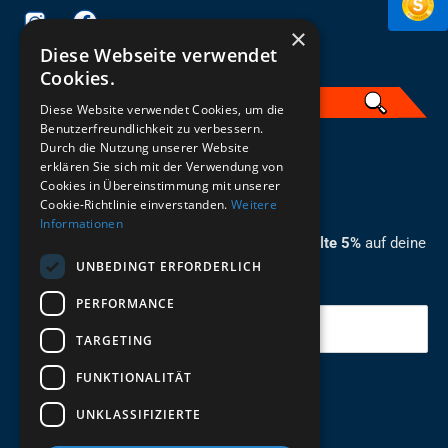
×
Diese Webseite verwendet
Cookies.
Diese Website verwendet Cookies, um die
Benutzerfreundlichkeit zu verbessern.
Durch die Nutzung unserer Website
German
erklären Sie sich mit der Verwendung von
Cookies in Übereinstimmung mit unserer
ZUM NEWSLETTER ANMELDEN
Cookie-Richtlinie einverstanden.
Weitere
Informationen
Melde dich jetzt zum Newsletter an und erhalte 5%
auf deine
UNBEDINGT ERFORDERLICH
erste Bestellung.
PERFORMANCE
Deine Email
TARGETING
FUNKTIONALITÄT
Abschicken
UNKLASSIFIZIERTE