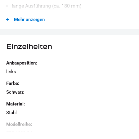
lange Ausführung (ca. 180 mm)
Abstand zum Rad in 2 Stufen einstellbar
Mehr anzeigen
besteht aus robustem, stabilem Material (Stahl)
schwarz pulverbeschichtet
Einzelheiten
oberes rechtes Loch hat ein Durchmesser von 8,5 mm
für eine Schraubenverbindung mit LED-Beleuchtung
Anbauposition:
Die Auslieferung erfolgt ohne ABE (Allgemeine
links
Betriebserlaubnis), der Eintrag muss per
Farbe:
Einzelabnahme erfolgen. Bitte informieren Sie sich
Schwarz
diesbezüglich bei Ihrer Prüfstelle vor Ort.
Material:
LIEFERUMFANG:
Stahl
1x seitlicher Kennzeichengrundträger
Modellreihe:
1x
Befestigungsmaterial für den
FTR 1200 IM
Kennzeichengrundträger