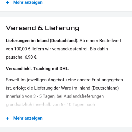
Mehr anzeigen
1x Kennzeichengrundplatte
Motiv:
Clean
1x
Befestigungsmaterial für
die
Kennzeichengrundplatte
Motorradmarke:
Versand & Lieferung
Indian Motorcycle
1x Paar universal Blinkerhalter (Beleuchtung ist nicht
Lieferungen im Inland (Deutschland):
Ab einem Bestellwert
im Lieferumfang enthalten)
Oberfläche:
von 100,00 € liefern wir versandkostenfrei. Bis dahin
1x Montagehinweise
Pulverbeschichtet
pauschal 6,90 €.
Produkttyp:
Dieses Angebot kann Beispielbilder enthalten, deren Inhalt über den Lieferumfang hinausgeht.
Versand inkl. Tracking mit DHL.
Seitlicher Kennzeichenhalter ohne TÜV
Soweit im jeweiligen Angebot keine andere Frist angegeben
Strassenzulassung:
ist, erfolgt die Lieferung der Ware im Inland (Deutschland)
Zulassung per Einzelabnahme, ohne ABE / TGA
innerhalb von 3 - 5 Tagen, bei Auslandslieferungen
grundsätzlich innerhalb von 5 - 10 Tagen nach
Vertragsschluss (bei vereinbarter Vorauszahlung nach dem
Mehr anzeigen
Zeitpunkt Ihrer Zahlungsanweisung).Beachten Sie, dass an
Sonn- und Feiertagen keine Zustellung erfolgt.