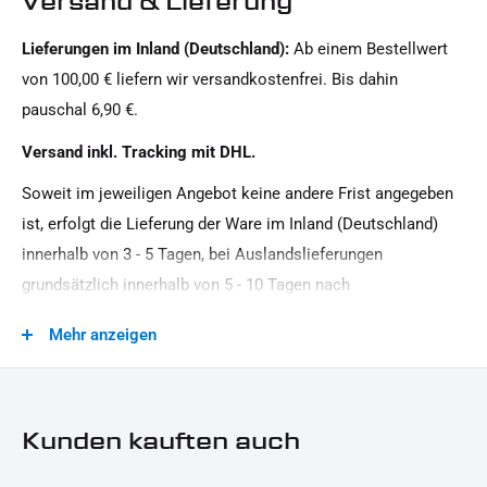
Versand & Lieferung
Modellreihe:
Lieferungen im Inland (Deutschland):
Ab einem Bestellwert
Sportster HD, Softail HD, Dyna HD
von 100,00 € liefern wir versandkostenfrei. Bis dahin
Motorradmarke:
pauschal 6,90 €.
Harley-Davidson
Versand inkl. Tracking mit DHL.
Oberfläche:
Soweit im jeweiligen Angebot keine andere Frist angegeben
Chrom
ist, erfolgt die Lieferung der Ware im Inland (Deutschland)
Produkttyp:
innerhalb von 3 - 5 Tagen, bei Auslandslieferungen
Blinker Halter
grundsätzlich innerhalb von 5 - 10 Tagen nach
Vertragsschluss (bei vereinbarter Vorauszahlung nach dem
Mehr anzeigen
Zeitpunkt Ihrer Zahlungsanweisung).Beachten Sie, dass an
Sonn- und Feiertagen keine Zustellung erfolgt.
Kunden kauften auch