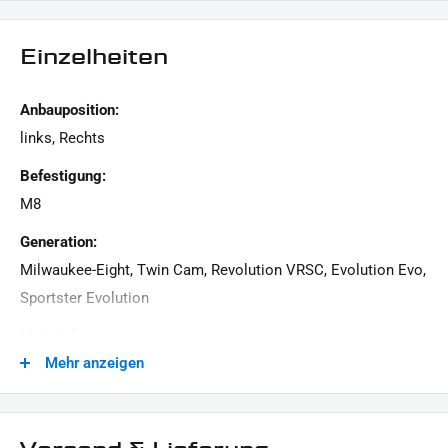
geeignet für Blinker mit 8 mm und 10 mm Gewinde
Einzelheiten
LIEFERUMFANG:
1x Paar Blinker-Montageplatten
Anbauposition:
Dieses Angebot kann Beispielbilder enthalten, deren Inhalt über den Lieferumfang hinausgeht.
links, Rechts
Befestigung:
M8
Generation:
Milwaukee-Eight, Twin Cam, Revolution VRSC, Evolution Evo,
Sportster Evolution
Material:
Mehr anzeigen
Stahl
Menge:
1 Paar