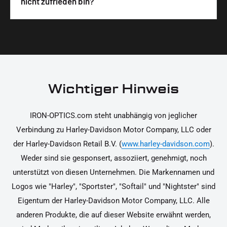
nicht zufrieden bin?
unterstützen dich dabei, die Teile sicher und
Materialien und präzise Verarbeitung, um dir die
korrekt an deinem Motorrad zu installieren.
Ja, du kannst die Teile innerhalb von 14 Tagen
beste Qualität und Leistung zu garantieren.
nach Erhalt zurücksenden, falls sie nicht deinen
Erwartungen entsprechen. Bitte beachte, dass die
Kosten für die Rücksendung von dir selbst zu
tragen sind. Weitere Informationen zur
Wichtiger Hinweis
Rücksendung findest du in unseren
Rückgabebedingungen.
IRON-OPTICS.com steht unabhängig von jeglicher
Verbindung zu Harley-Davidson Motor Company, LLC oder
der Harley-Davidson Retail B.V. (
www.harley-davidson.com
).
Weder sind sie gesponsert, assoziiert, genehmigt, noch
unterstützt von diesen Unternehmen. Die Markennamen und
Logos wie "Harley", "Sportster", "Softail" und "Nightster" sind
Eigentum der Harley-Davidson Motor Company, LLC. Alle
anderen Produkte, die auf dieser Website erwähnt werden,