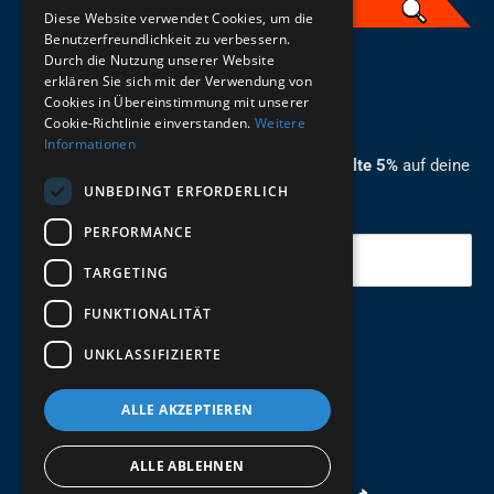
Diese Website verwendet Cookies, um die
Benutzerfreundlichkeit zu verbessern.
Durch die Nutzung unserer Website
German
erklären Sie sich mit der Verwendung von
Cookies in Übereinstimmung mit unserer
ZUM NEWSLETTER ANMELDEN
Cookie-Richtlinie einverstanden.
Weitere
Informationen
Melde dich jetzt zum Newsletter an und erhalte 5%
auf deine
UNBEDINGT ERFORDERLICH
erste Bestellung.
PERFORMANCE
Deine Email
TARGETING
FUNKTIONALITÄT
Abschicken
UNKLASSIFIZIERTE
ALLE AKZEPTIEREN
ALLE ABLEHNEN