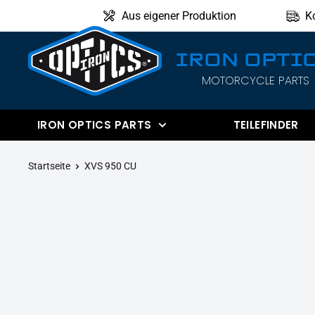
Direkt
Aus eigener Produktion
K
zum
Inhalt
IRON OPTI
MOTORCYCLE PARTS
IRON
OPTICS
IRON OPTICS PARTS
TEILEFINDER
Startseite
XVS 950 CU