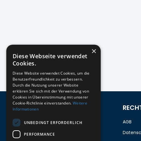
×
Diese Webseite verwendet
Cookies.
Diese Website verwendet Cookies, um die
Benutzerfreundlichkeit zu verbessern.
Durch die Nutzung unserer Website
erklären Sie sich mit der Verwendung von
Cookies in Übereinstimmung mit unserer
Cookie-Richtlinie einverstanden.
Weitere
ZUM NEWSLETTER ANMELDEN
RECH
Informationen
Melde dich jetzt zum Newsletter an
AGB
UNBEDINGT ERFORDERLICH
und erhalte 5%
auf deine erste
Datensc
PERFORMANCE
Bestellung.