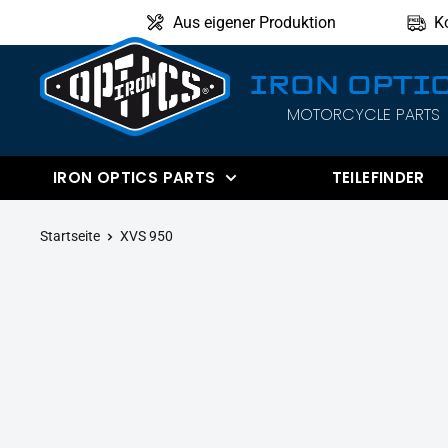
Direkt
Aus eigener Produktion
K
zum
Inhalt
IRON OPTI
MOTORCYCLE PARTS
IRON
OPTICS
IRON OPTICS PARTS
TEILEFINDER
Startseite
XVS 950