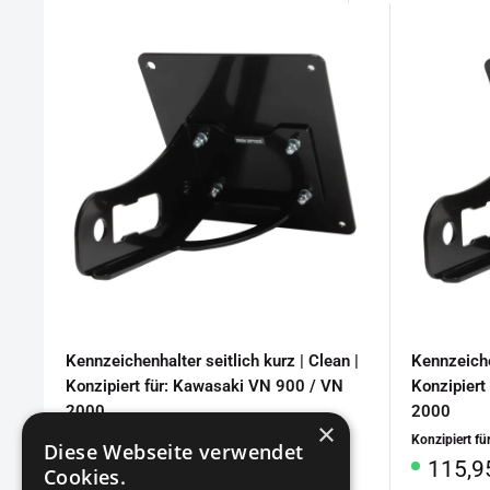
Kennzeichenhalter seitlich kurz | Clean |
Kennzeiche
Konzipiert für: Kawasaki VN 900 / VN
Konzipiert
2000
2000
×
Konzipiert für
: Kawasaki VN 900 / VN 2000
Konzipiert fü
Diese Webseite verwendet
Sonderpreis
Sonde
115,95€
115,9
Cookies.