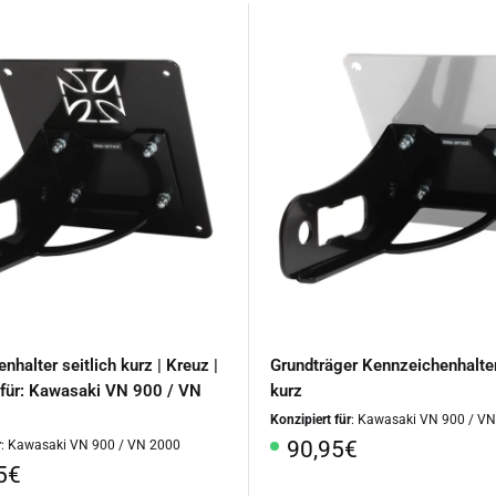
nhalter seitlich kurz | Kreuz |
Grundträger Kennzeichenhalter
 für: Kawasaki VN 900 / VN
kurz
Konzipiert für
: Kawasaki VN 900 / V
Sonderpreis
90,95€
r
: Kawasaki VN 900 / VN 2000
rpreis
5€