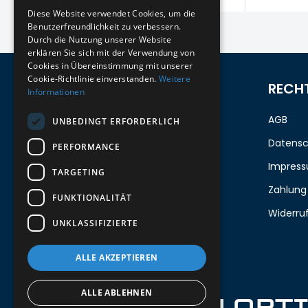
Diese Website verwendet Cookies, um die
Benutzerfreundlichkeit zu verbessern.
Durch die Nutzung unserer Website
erklären Sie sich mit der Verwendung von
Cookies in Übereinstimmung mit unserer
Cookie-Richtlinie einverstanden.
Weitere
ZUM NEWSLETTER ANMELDEN
RECH
Informationen
Melde dich jetzt zum Newsletter an
AGB
UNBEDINGT ERFORDERLICH
und erhalte 5%
auf deine erste
Datensc
PERFORMANCE
Bestellung.
Impres
TARGETING
Zahlung
FUNKTIONALITÄT
Deine Email
Widerru
UNKLASSIFIZIERTE
Abschicken
ALLE AKZEPTIEREN
ALLE ABLEHNEN
IRON OPT