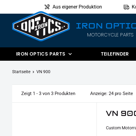
Direkt
Aus eigener Produktion
K
zum
Inhalt
IRON OPTI
MOTORCYCLE PARTS
IRON
OPTICS
IRON OPTICS PARTS
TEILEFINDER
Startseite
VN 900
Zeigt 1 - 3 von 3 Produkten
Anzeige: 24 pro Seite
VN 90
Custom Motorra