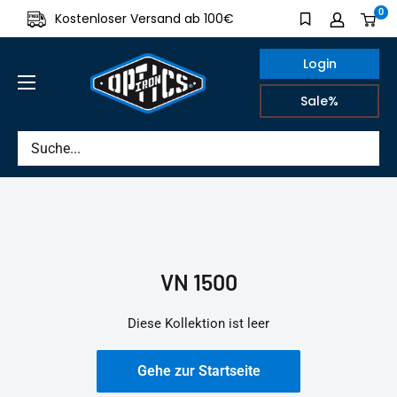
Direkt
0
Kostenloser Versand ab 100€
Made in G
zum
Inhalt
Login
IRON
Sale%
OPTICS
VN 1500
Diese Kollektion ist leer
Gehe zur Startseite