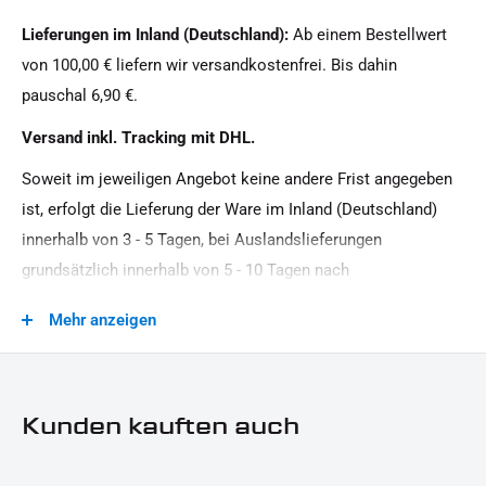
Produkttyp:
Lieferungen im Inland (Deutschland):
Ab einem Bestellwert
Schrauben-Kopfhülsen
von 100,00 € liefern wir versandkostenfrei. Bis dahin
pauschal 6,90 €.
Versand inkl. Tracking mit DHL.
Soweit im jeweiligen Angebot keine andere Frist angegeben
ist, erfolgt die Lieferung der Ware im Inland (Deutschland)
innerhalb von 3 - 5 Tagen, bei Auslandslieferungen
grundsätzlich innerhalb von 5 - 10 Tagen nach
Vertragsschluss (bei vereinbarter Vorauszahlung nach dem
Mehr anzeigen
Zeitpunkt Ihrer Zahlungsanweisung).Beachten Sie, dass an
Sonn- und Feiertagen keine Zustellung erfolgt.
Kunden kauften auch