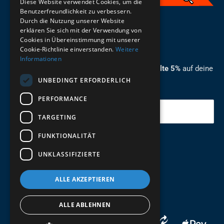
Diese Website verwendet Cookies, um die
Benutzerfreundlichkeit zu verbessern.
Durch die Nutzung unserer Website
German
erklären Sie sich mit der Verwendung von
Cookies in Übereinstimmung mit unserer
ZUM NEWSLETTER ANMELDEN
Cookie-Richtlinie einverstanden.
Weitere
Informationen
Melde dich jetzt zum Newsletter an und erhalte 5%
auf deine
UNBEDINGT ERFORDERLICH
erste Bestellung.
PERFORMANCE
Deine Email
TARGETING
FUNKTIONALITÄT
Abschicken
UNKLASSIFIZIERTE
ALLE AKZEPTIEREN
ALLE ABLEHNEN