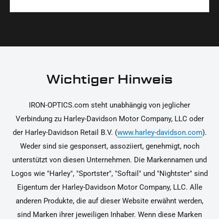
Materialien und präzise Verarbeitung, um dir die
korrekt an deinem Motorrad zu installieren.
Ja, du kannst die Teile innerhalb von 14 Tagen
beste Qualität und Leistung zu garantieren.
nach Erhalt zurücksenden, falls sie nicht deinen
Erwartungen entsprechen. Bitte beachte, dass die
Kosten für die Rücksendung von dir selbst zu
tragen sind. Weitere Informationen zur
Wichtiger Hinweis
Rücksendung findest du in unseren
Rückgabebedingungen.
IRON-OPTICS.com steht unabhängig von jeglicher
Verbindung zu Harley-Davidson Motor Company, LLC oder
der Harley-Davidson Retail B.V. (
www.harley-davidson.com
).
Weder sind sie gesponsert, assoziiert, genehmigt, noch
unterstützt von diesen Unternehmen. Die Markennamen und
Logos wie "Harley", "Sportster", "Softail" und "Nightster" sind
Eigentum der Harley-Davidson Motor Company, LLC. Alle
anderen Produkte, die auf dieser Website erwähnt werden,
sind Marken ihrer jeweiligen Inhaber. Wenn diese Marken