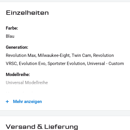
Einzelheiten
Dieses Angebot kann Beispielbilder enthalten, deren Inhalt über den Lieferumfang hinausgeht.
Farbe:
Blau
Generation:
Revolution Max, Milwaukee-Eight, Twin Cam, Revolution
VRSC, Evolution Evo, Sportster Evolution, Universal - Custom
Modellreihe:
Universal Modellreihe
Motorradmarke:
Mehr anzeigen
Universal Marke
Oberfläche:
Eloxiert
Versand & Lieferung