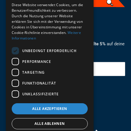
Diese Website verwendet Cookies, um die
Benutzerfreundlichkeit zu verbessern.
Durch die Nutzung unserer Website
German
erklären Sie sich mit der Verwendung von
Cookies in Übereinstimmung mit unserer
ZUM NEWSLETTER ANMELDEN
Cookie-Richtlinie einverstanden.
Weitere
Informationen
Melde dich jetzt zum Newsletter an und erhalte 5%
auf deine
UNBEDINGT ERFORDERLICH
erste Bestellung.
PERFORMANCE
Deine Email
TARGETING
FUNKTIONALITÄT
Abschicken
UNKLASSIFIZIERTE
ALLE AKZEPTIEREN
ALLE ABLEHNEN