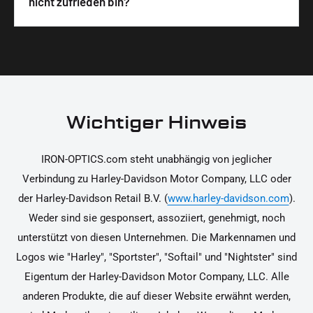
nicht zufrieden bin?
unterstützen dich dabei, die Teile sicher und
Materialien und präzise Verarbeitung, um dir die
korrekt an deinem Motorrad zu installieren.
Ja, du kannst die Teile innerhalb von 14 Tagen
beste Qualität und Leistung zu garantieren.
nach Erhalt zurücksenden, falls sie nicht deinen
Erwartungen entsprechen. Bitte beachte, dass die
Kosten für die Rücksendung von dir selbst zu
tragen sind. Weitere Informationen zur
Wichtiger Hinweis
Rücksendung findest du in unseren
Rückgabebedingungen.
IRON-OPTICS.com steht unabhängig von jeglicher
Verbindung zu Harley-Davidson Motor Company, LLC oder
der Harley-Davidson Retail B.V. (
www.harley-davidson.com
).
Weder sind sie gesponsert, assoziiert, genehmigt, noch
unterstützt von diesen Unternehmen. Die Markennamen und
Logos wie "Harley", "Sportster", "Softail" und "Nightster" sind
Eigentum der Harley-Davidson Motor Company, LLC. Alle
anderen Produkte, die auf dieser Website erwähnt werden,