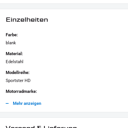
Für technische Auskünfte stehen wir gern zur Verfügung.
Einzelheiten
LIEFERUMFANG :
1x Schrauben-Kit "Inspection Cover"
Farbe:
blank
Dieses Angebot kann Beispielbilder enthalten, deren Inhalt über den Lieferumfang hinaus
Material:
geht.
Edelstahl
Modellreihe:
Sportster HD
Motorradmarke:
Harley-Davidson
Mehr anzeigen