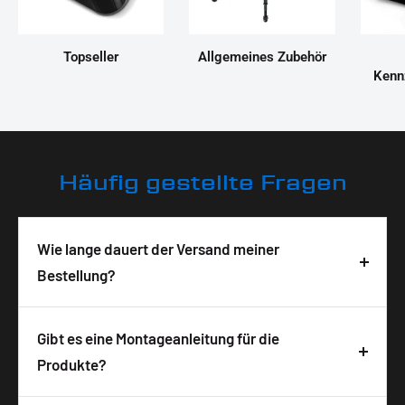
Topseller
Allgemeines Zubehör
Kenn
Häufig gestellte Fragen
Wie lange dauert der Versand meiner
Bestellung?
Deine Bestellung wird in der Regel innerhalb von 3-
5 Tagen nach Bestelleingang geliefert. Die
Gibt es eine Montageanleitung für die
Lieferzeit ist abhängig von der Verfügbarkeit und
Produkte?
wird auf der Produktseite angezeigt. Wir
Ja, zu allen unseren Produkten bekommst du