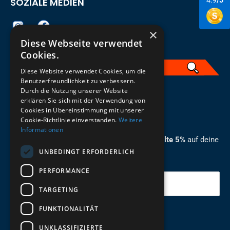
SOZIALE MEDIEN
4.9
/5
×
Diese Webseite verwendet
Cookies.
Diese Website verwendet Cookies, um die
Benutzerfreundlichkeit zu verbessern.
Durch die Nutzung unserer Website
German
erklären Sie sich mit der Verwendung von
Cookies in Übereinstimmung mit unserer
ZUM NEWSLETTER ANMELDEN
Cookie-Richtlinie einverstanden.
Weitere
Informationen
Melde dich jetzt zum Newsletter an und erhalte 5%
auf deine
UNBEDINGT ERFORDERLICH
erste Bestellung.
PERFORMANCE
Deine Email
TARGETING
FUNKTIONALITÄT
Abschicken
UNKLASSIFIZIERTE