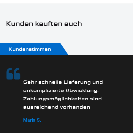
Aluminium
Sonn- und Feiertagen keine Zustellung erfolgt.
Modellreihe:
Kunden kauften auch
Universal Modellreihe
Motorradmarke:
Universal Marke
Kundenstimmen
Oberfläche:
Pulverbeschichtet
Produkttyp:
Sehr schnelle Lieferung und
Kennzeichengrundplatte, Blinker
unkomplizierte Abwicklung,
Technik:
Zahlungsmöglichkeiten sind
SMD
ausreichend vorhanden
Maria S.