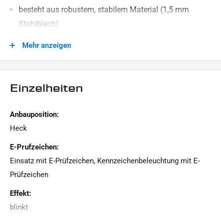
besteht aus robustem, stabilem Material (1,5 mm
Stahlblech)
schwarz pulverbeschichtet
Mehr anzeigen
Kennzeichenbeleuchtung und SMD-Blinker mit E-
Prüfzeichen
Einzelheiten
KABELBELEGUNG BLINKER:
Schwarz - Masse
Anbauposition:
Gelb - Blinker
Heck
LEISTUNG BLINKER:
E-Prufzeichen:
12 V / 2,5 W
Einsatz mit E-Prüfzeichen, Kennzeichenbeleuchtung mit E-
KABELBELEGUNG KENNZEICHENBELEUCHTUNG:
Prüfzeichen
Schwarz - Masse
Effekt:
Rot - Kennzeichenbeleuchtung
blinkt
LEISTUNG KENNZEICHENBELEUCHTUNG: