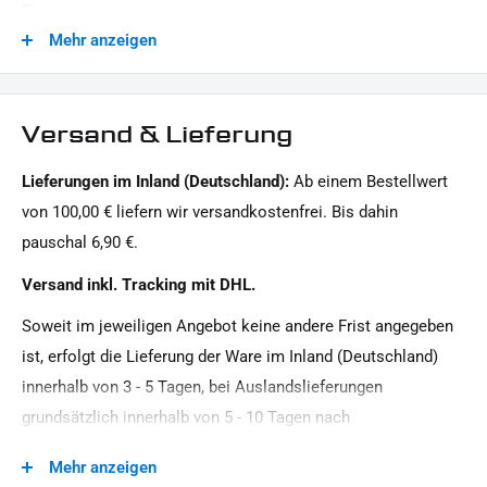
Einsatz:
12 V / 0,3 W
Mehr anzeigen
40 x 8 mm
LIEFERUMFANG:
Gehausefarbe:
1x Kennzeichengrundplatte mit eingesetzten SMD-
schwarz
Blinker und Kennzeichenbeleuchtung
Versand & Lieferung
Generation:
1x Montagehinweise
Lieferungen im Inland (Deutschland):
Ab einem Bestellwert
Revolution Max, Milwaukee-Eight, Twin Cam, Revolution
von 100,00 € liefern wir versandkostenfrei. Bis dahin
Dieses Angebot kann Beispielbilder enthalten, deren Inhalt über den Lieferumfang hinausgeht.
VRSC, Evolution Evo, Sportster Evolution, Universal - Custom
pauschal 6,90 €.
Glas:
Versand inkl. Tracking mit DHL.
getönt
Soweit im jeweiligen Angebot keine andere Frist angegeben
Hersteller:
ist, erfolgt die Lieferung der Ware im Inland (Deutschland)
IRON OPTICS
innerhalb von 3 - 5 Tagen, bei Auslandslieferungen
Leistung:
grundsätzlich innerhalb von 5 - 10 Tagen nach
12 V / 2, 5 W
Vertragsschluss (bei vereinbarter Vorauszahlung nach dem
Mehr anzeigen
Material:
Zeitpunkt Ihrer Zahlungsanweisung).Beachten Sie, dass an