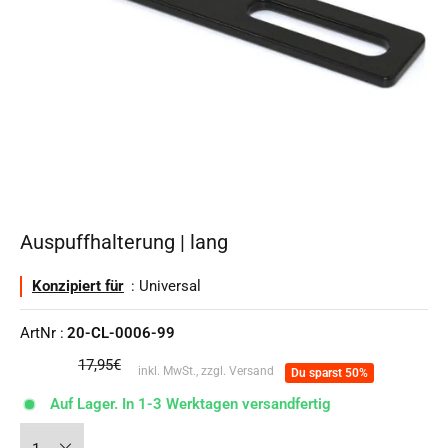
Auspuffhalterung | lang
Konzipiert für
: Universal
ArtNr :
20-CL-0006-99
Normalpreis
17,95€
inkl. MwSt., zzgl. Versand
Du sparst 50%
Auf Lager. In 1-3 Werktagen versandfertig