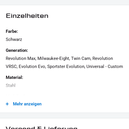
LIEFERUMFANG:
Einzelheiten
1x Auspuffhalter
Dieses Angebot kann Beispielbilder enthalten, deren Inhalt über den Lieferumfang
Farbe:
hinaus geht.
Schwarz
Generation:
Revolution Max, Milwaukee-Eight, Twin Cam, Revolution
VRSC, Evolution Evo, Sportster Evolution, Universal - Custom
Material:
Stahl
Modellreihe:
Mehr anzeigen
Universal Modellreihe
Motiv:
Clean
Versand & Lieferung