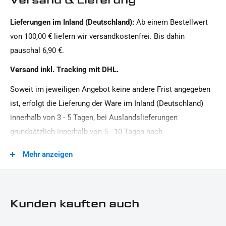
Motorradmarke:
Lieferungen im Inland (Deutschland):
Ab einem Bestellwert
Universal Marke
von 100,00 € liefern wir versandkostenfrei. Bis dahin
Oberfläche:
pauschal 6,90 €.
Pulverbeschichtet
Versand inkl. Tracking mit DHL.
Produkttyp:
Soweit im jeweiligen Angebot keine andere Frist angegeben
Halterungen
ist, erfolgt die Lieferung der Ware im Inland (Deutschland)
innerhalb von 3 - 5 Tagen, bei Auslandslieferungen
grundsätzlich innerhalb von 5 - 10 Tagen nach
Vertragsschluss (bei vereinbarter Vorauszahlung nach dem
Mehr anzeigen
Zeitpunkt Ihrer Zahlungsanweisung).Beachten Sie, dass an
Sonn- und Feiertagen keine Zustellung erfolgt.
Kunden kauften auch