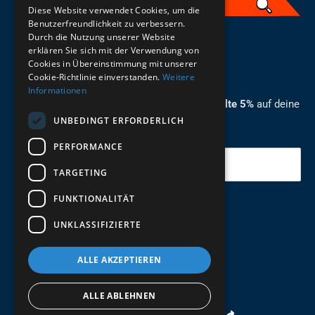
Diese Website verwendet Cookies, um die
Benutzerfreundlichkeit zu verbessern.
Durch die Nutzung unserer Website
German
erklären Sie sich mit der Verwendung von
Cookies in Übereinstimmung mit unserer
ZUM NEWSLETTER ANMELDEN
Cookie-Richtlinie einverstanden.
Weitere
Informationen
Melde dich jetzt zum Newsletter an und erhalte 5%
auf deine
UNBEDINGT ERFORDERLICH
erste Bestellung.
PERFORMANCE
Deine Email
TARGETING
FUNKTIONALITÄT
Abschicken
UNKLASSIFIZIERTE
ALLE AKZEPTIEREN
ALLE ABLEHNEN