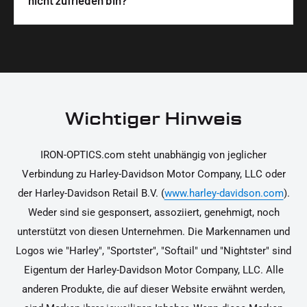
nicht zufrieden bin?
unterstützen dich dabei, die Teile sicher und
Materialien und präzise Verarbeitung, um dir die
korrekt an deinem Motorrad zu installieren.
Ja, du kannst die Teile innerhalb von 14 Tagen
beste Qualität und Leistung zu garantieren.
nach Erhalt zurücksenden, falls sie nicht deinen
Erwartungen entsprechen. Bitte beachte, dass die
Kosten für die Rücksendung von dir selbst zu
tragen sind. Weitere Informationen zur
Wichtiger Hinweis
Rücksendung findest du in unseren
Rückgabebedingungen.
IRON-OPTICS.com steht unabhängig von jeglicher
Verbindung zu Harley-Davidson Motor Company, LLC oder
der Harley-Davidson Retail B.V. (
www.harley-davidson.com
).
Weder sind sie gesponsert, assoziiert, genehmigt, noch
unterstützt von diesen Unternehmen. Die Markennamen und
Logos wie "Harley", "Sportster", "Softail" und "Nightster" sind
Eigentum der Harley-Davidson Motor Company, LLC. Alle
anderen Produkte, die auf dieser Website erwähnt werden,