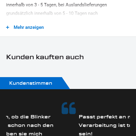
innerhalb von 3 - 5 Tagen, bei Auslandslieferungen
grundsätzlich innerhalb von 5 - 10 Tagen nach
Vertragsschluss (bei vereinbarter Vorauszahlung nach dem
Mehr anzeigen
Zeitpunkt Ihrer Zahlungsanweisung).Beachten Sie, dass an
Sonn- und Feiertagen keine Zustellung erfolgt.
Kunden kauften auch
Kundenstimmen
ker
Passt perfekt an meine Breakout.
 den
Verarbeitung ist top. So muss es
sein!