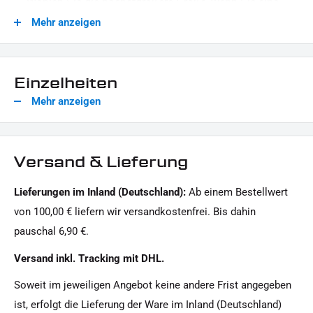
Wählen Sie die nächstgrößere Größe, wenn Sie eine
weite Passform bevorzugen
Mehr anzeigen
LIEFERUMFANG:
1x schwarzes T-Shirt
Einzelheiten
Dieses Angebot kann Beispielbilder enthalten, deren Inhalt über den Lieferumfang hinausgeht.
Mehr anzeigen
Versand & Lieferung
Lieferungen im Inland (Deutschland):
Ab einem Bestellwert
von 100,00 € liefern wir versandkostenfrei. Bis dahin
pauschal 6,90 €.
Versand inkl. Tracking mit DHL.
Soweit im jeweiligen Angebot keine andere Frist angegeben
ist, erfolgt die Lieferung der Ware im Inland (Deutschland)