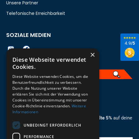
Unsere Partner
Telefonische Erreichbarkeit
SOZIALE MEDIEN
4.9
/5
×
Diese Webseite verwendet
Cookies.
Diese Website verwendet Cookies, um die
Benutzerfreundlichkeit zu verbessern.
Durch die Nutzung unserer Website
German
erklären Sie sich mit der Verwendung von
Cookies in Übereinstimmung mit unserer
ZUM NEWSLETTER ANMELDEN
Cookie-Richtlinie einverstanden.
Weitere
Informationen
Melde dich jetzt zum Newsletter an und erhalte 5%
auf deine
UNBEDINGT ERFORDERLICH
erste Bestellung.
PERFORMANCE