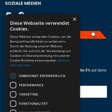
SOZIALE MEDIEN
×
Diese Webseite verwendet
Cookies.
Diese Website verwendet Cookies, um die
Benutzerfreundlichkeit zu verbessern.
Durch die Nutzung unserer Website
German
erklären Sie sich mit der Verwendung von
Cookies in Übereinstimmung mit unserer
ZUM NEWSLETTER ANMELDEN
Cookie-Richtlinie einverstanden.
Weitere
Informationen
Melde dich jetzt zum Newsletter an und erhalte 5%
auf deine
UNBEDINGT ERFORDERLICH
erste Bestellung.
PERFORMANCE
Deine Email
TARGETING
FUNKTIONALITÄT
Abschicken