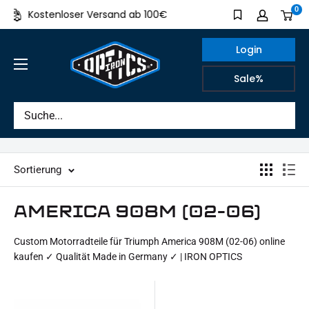
Direkt
0
Kostenloser Versand ab 100€
Made in Germ
zum
Inhalt
Login
IRON
Sale%
OPTICS
Sortierung
AMERICA 908M (02-06)
Custom Motorradteile für Triumph America 908M (02-06) online
kaufen ✓ Qualität Made in Germany ✓ | IRON OPTICS