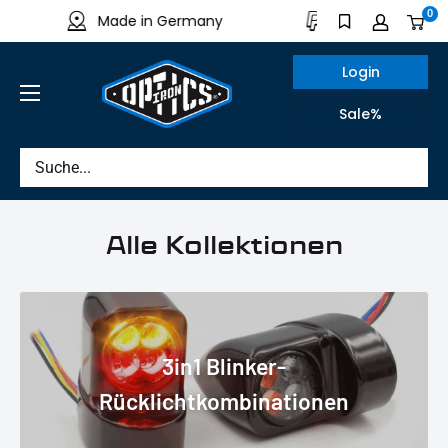
Direkt
0
Made in Germany
Sichere Bezahlung
zum
Inhalt
Login
IRON
Sale%
OPTICS
Alle Kollektionen
3in1 Blinker-
Rücklichtkombinationen