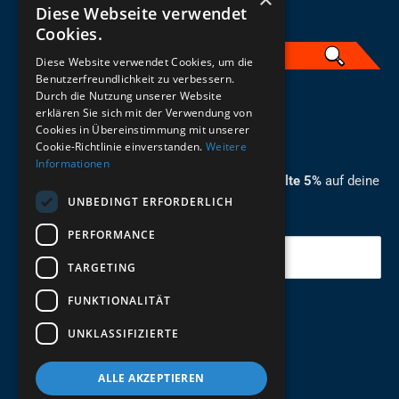
Diese Webseite verwendet
Cookies.
Diese Website verwendet Cookies, um die
Benutzerfreundlichkeit zu verbessern.
Durch die Nutzung unserer Website
German
erklären Sie sich mit der Verwendung von
Cookies in Übereinstimmung mit unserer
ZUM NEWSLETTER ANMELDEN
Cookie-Richtlinie einverstanden.
Weitere
Informationen
Melde dich jetzt zum Newsletter an und erhalte 5%
auf deine
UNBEDINGT ERFORDERLICH
erste Bestellung.
PERFORMANCE
Deine Email
TARGETING
FUNKTIONALITÄT
Abschicken
UNKLASSIFIZIERTE
ALLE AKZEPTIEREN