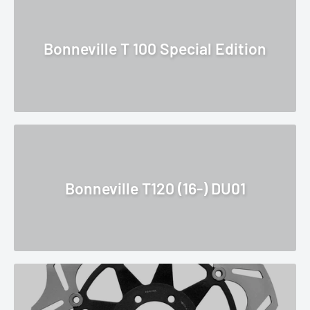
Bonneville T 100 Special Edition
Bonneville T120 (16-) DU01