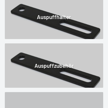
Auspuffhalter
Auspuffzubehör