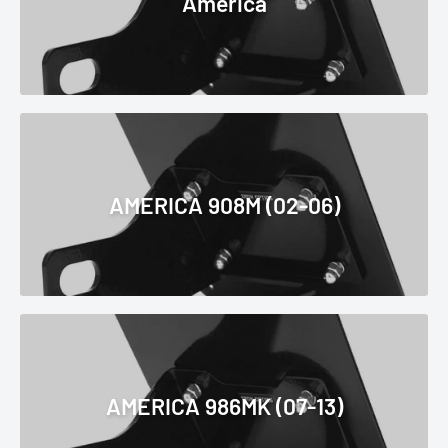
America
AMERICA 908M (02-06)
AMERICA 986MK (07-13)