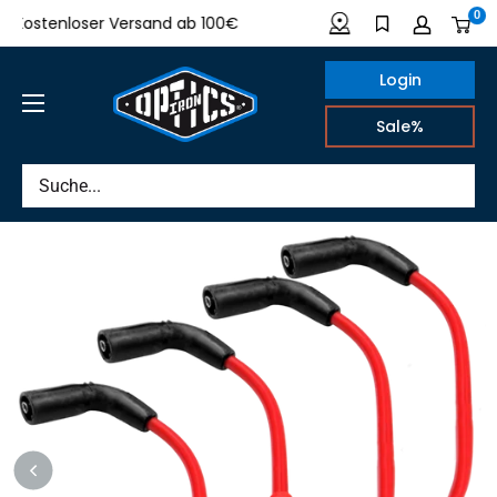
Direkt
0
ostenloser Versand ab 100€
Made in Germany
zum
Inhalt
Login
IRON
Sale%
OPTICS