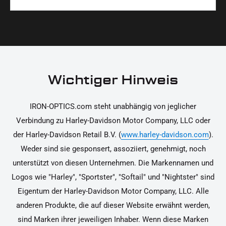
Materialien und präzise Verarbeitung, um dir die
korrekt an deinem Motorrad zu installieren.
Ja, du kannst die Teile innerhalb von 14 Tagen
beste Qualität und Leistung zu garantieren.
nach Erhalt zurücksenden, falls sie nicht deinen
Erwartungen entsprechen. Bitte beachte, dass die
Kosten für die Rücksendung von dir selbst zu
tragen sind. Weitere Informationen zur
Wichtiger Hinweis
Rücksendung findest du in unseren
Rückgabebedingungen.
IRON-OPTICS.com steht unabhängig von jeglicher
Verbindung zu Harley-Davidson Motor Company, LLC oder
der Harley-Davidson Retail B.V. (
www.harley-davidson.com
).
Weder sind sie gesponsert, assoziiert, genehmigt, noch
unterstützt von diesen Unternehmen. Die Markennamen und
Logos wie "Harley", "Sportster", "Softail" und "Nightster" sind
Eigentum der Harley-Davidson Motor Company, LLC. Alle
anderen Produkte, die auf dieser Website erwähnt werden,
sind Marken ihrer jeweiligen Inhaber. Wenn diese Marken