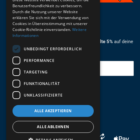
Benutzerfreundlichkeit zu verbessern.
Durch die Nutzung unserer Website
German
erklären Sie sich mit der Verwendung von
Cookies in Übereinstimmung mit unserer
ZUM NEWSLETTER ANMELDEN
Cookie-Richtlinie einverstanden.
Weitere
Informationen
Melde dich jetzt zum Newsletter an und erhalte 5%
auf deine
UNBEDINGT ERFORDERLICH
erste Bestellung.
PERFORMANCE
Deine Email
TARGETING
FUNKTIONALITÄT
Abschicken
UNKLASSIFIZIERTE
ALLE AKZEPTIEREN
ALLE ABLEHNEN