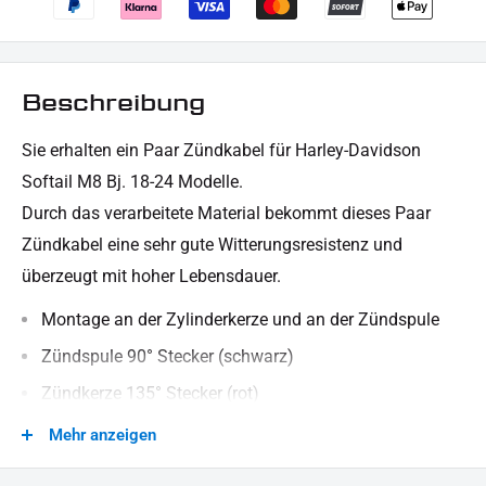
Beschreibung
Sie erhalten ein Paar Zündkabel für Harley-Davidson
Softail M8 Bj. 18-24 Modelle.
Durch das verarbeitete Material bekommt dieses Paar
Zündkabel eine sehr gute Witterungsresistenz und
überzeugt mit hoher Lebensdauer.
Montage an der Zylinderkerze und an der Zündspule
Zündspule 90° Stecker (schwarz)
Zündkerze 135° Stecker (rot)
8 mm Silikon Mantel (rot)
Mehr anzeigen
Spiro-Pro-Kern (spiralgewickelt) mit 350 Ohm