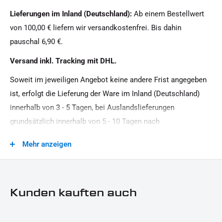
LIEFERUMFANG:
Harley-Davidson
Lieferungen im Inland (Deutschland):
Ab einem Bestellwert
1x Paar Zündkabel
Oberfläche:
von 100,00 € liefern wir versandkostenfrei. Bis dahin
Silikon
Dieses Angebot kann Beispielbilder enthalten, deren Inhalt über den Lieferumfang hinausgeht.
pauschal 6,90 €.
Produkttyp:
Versand inkl. Tracking mit DHL.
Zündkabel
Soweit im jeweiligen Angebot keine andere Frist angegeben
Strassenzulassung:
ist, erfolgt die Lieferung der Ware im Inland (Deutschland)
keine Eintragung erforderlich
innerhalb von 3 - 5 Tagen, bei Auslandslieferungen
grundsätzlich innerhalb von 5 - 10 Tagen nach
Vertragsschluss (bei vereinbarter Vorauszahlung nach dem
Mehr anzeigen
Zeitpunkt Ihrer Zahlungsanweisung).Beachten Sie, dass an
Sonn- und Feiertagen keine Zustellung erfolgt.
Kunden kauften auch