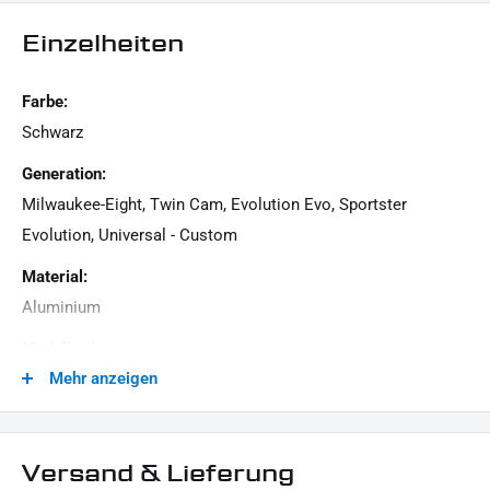
schwarz pulverbeschichtet
Einzelheiten
originalen Kabel müssen eigenhändig angepasst und
ggf. Verlängert werden
Farbe:
Custom Artikel
Schwarz
LIEFERUMFANG:
Generation:
1x Tachoverlegungs-Kit
Milwaukee-Eight, Twin Cam, Evolution Evo, Sportster
1x Montagematerial
Evolution, Universal - Custom
1x Montagehinweis
Material:
Aluminium
Dieses Angebot kann Beispielbilder enthalten, deren Inhalt über den Lieferumfang hinaus
geht.
Modellreihe:
Mehr anzeigen
Universal Modellreihe
Motorradmarke:
Universal Marke
Versand & Lieferung