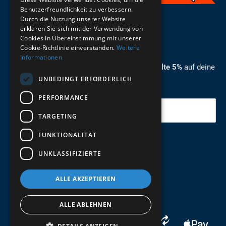
Benutzerfreundlichkeit zu verbessern.
Durch die Nutzung unserer Website
German
erklären Sie sich mit der Verwendung von
Cookies in Übereinstimmung mit unserer
ZUM NEWSLETTER ANMELDEN
Cookie-Richtlinie einverstanden.
Weitere
Informationen
Melde dich jetzt zum Newsletter an und erhalte 5%
auf deine
UNBEDINGT ERFORDERLICH
erste Bestellung.
PERFORMANCE
Deine Email
TARGETING
FUNKTIONALITÄT
Abschicken
UNKLASSIFIZIERTE
ALLE AKZEPTIEREN
ALLE ABLEHNEN