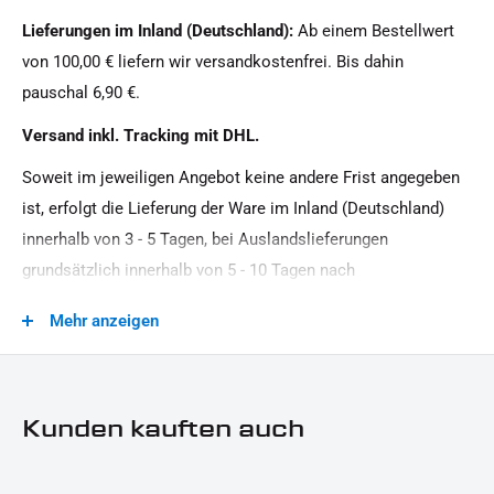
Oberfläche:
Lieferungen im Inland (Deutschland):
Ab einem Bestellwert
Pulverbeschichtet
von 100,00 € liefern wir versandkostenfrei. Bis dahin
Produkttyp:
pauschal 6,90 €.
Tachohalter
Versand inkl. Tracking mit DHL.
Soweit im jeweiligen Angebot keine andere Frist angegeben
ist, erfolgt die Lieferung der Ware im Inland (Deutschland)
innerhalb von 3 - 5 Tagen, bei Auslandslieferungen
grundsätzlich innerhalb von 5 - 10 Tagen nach
Vertragsschluss (bei vereinbarter Vorauszahlung nach dem
Mehr anzeigen
Zeitpunkt Ihrer Zahlungsanweisung).Beachten Sie, dass an
Sonn- und Feiertagen keine Zustellung erfolgt.
Kunden kauften auch