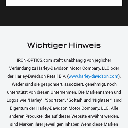
Materialien und präzise Verarbeitung, um dir die
korrekt an deinem Motorrad zu installieren.
Ja, du kannst die Teile innerhalb von 14 Tagen
beste Qualität und Leistung zu garantieren.
nach Erhalt zurücksenden, falls sie nicht deinen
Erwartungen entsprechen. Bitte beachte, dass die
Kosten für die Rücksendung von dir selbst zu
tragen sind. Weitere Informationen zur
Wichtiger Hinweis
Rücksendung findest du in unseren
Rückgabebedingungen.
IRON-OPTICS.com steht unabhängig von jeglicher
Verbindung zu Harley-Davidson Motor Company, LLC oder
der Harley-Davidson Retail B.V. (
www.harley-davidson.com
).
Weder sind sie gesponsert, assoziiert, genehmigt, noch
unterstützt von diesen Unternehmen. Die Markennamen und
Logos wie "Harley", "Sportster", "Softail" und "Nightster" sind
Eigentum der Harley-Davidson Motor Company, LLC. Alle
anderen Produkte, die auf dieser Website erwähnt werden,
sind Marken ihrer jeweiligen Inhaber. Wenn diese Marken