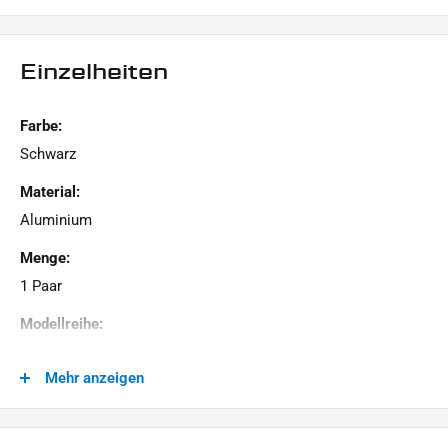
schwarz pulverbeschichtet
Verblendung der Stoßdämpferschrauben
Einzelheiten
LIEFERUMFANG:
4x Stoßdämpferschrauben Cover
Farbe:
1x Befestigungsmaterial
Schwarz
1x Montageanleitung
Material:
Aluminium
Dieses Angebot kann Beispielbilder enthalten, deren Inhalt über den Lieferumfang hinausgeht.
Menge:
1 Paar
Modellreihe:
Cruiser IM
Mehr anzeigen
Motiv:
IRON OPTICS