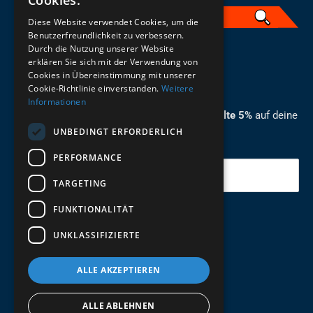
Cookies.
Diese Website verwendet Cookies, um die
Benutzerfreundlichkeit zu verbessern.
Durch die Nutzung unserer Website
German
erklären Sie sich mit der Verwendung von
Cookies in Übereinstimmung mit unserer
ZUM NEWSLETTER ANMELDEN
Cookie-Richtlinie einverstanden.
Weitere
Informationen
Melde dich jetzt zum Newsletter an und erhalte 5%
auf deine
UNBEDINGT ERFORDERLICH
erste Bestellung.
PERFORMANCE
Deine Email
TARGETING
FUNKTIONALITÄT
Abschicken
UNKLASSIFIZIERTE
ALLE AKZEPTIEREN
ALLE ABLEHNEN