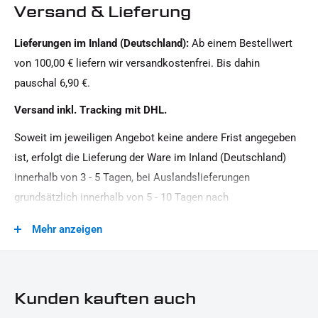
Motorradmarke:
Versand & Lieferung
Indian Motorcycle
Lieferungen im Inland (Deutschland):
Ab einem Bestellwert
Oberfläche:
von 100,00 € liefern wir versandkostenfrei. Bis dahin
Pulverbeschichtet
pauschal 6,90 €.
Produkttyp:
Versand inkl. Tracking mit DHL.
Cover
Soweit im jeweiligen Angebot keine andere Frist angegeben
ist, erfolgt die Lieferung der Ware im Inland (Deutschland)
innerhalb von 3 - 5 Tagen, bei Auslandslieferungen
grundsätzlich innerhalb von 5 - 10 Tagen nach
Vertragsschluss (bei vereinbarter Vorauszahlung nach dem
Mehr anzeigen
Zeitpunkt Ihrer Zahlungsanweisung).Beachten Sie, dass an
Sonn- und Feiertagen keine Zustellung erfolgt.
Kunden kauften auch