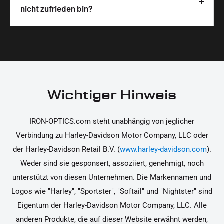
Wir legen großen Wert auf hochwertige
nicht zufrieden bin?
unterstützen dich dabei, die Teile sicher und
Materialien und präzise Verarbeitung, um dir die
korrekt an deinem Motorrad zu installieren.
Ja, du kannst die Teile innerhalb von 14 Tagen
beste Qualität und Leistung zu garantieren.
nach Erhalt zurücksenden, falls sie nicht deinen
Erwartungen entsprechen. Bitte beachte, dass die
Kosten für die Rücksendung von dir selbst zu
tragen sind. Weitere Informationen zur
Wichtiger Hinweis
Rücksendung findest du in unseren
Rückgabebedingungen.
IRON-OPTICS.com steht unabhängig von jeglicher
Verbindung zu Harley-Davidson Motor Company, LLC oder
der Harley-Davidson Retail B.V. (
www.harley-davidson.com
).
Weder sind sie gesponsert, assoziiert, genehmigt, noch
unterstützt von diesen Unternehmen. Die Markennamen und
Logos wie "Harley", "Sportster", "Softail" und "Nightster" sind
Eigentum der Harley-Davidson Motor Company, LLC. Alle
anderen Produkte, die auf dieser Website erwähnt werden,