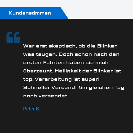
Menge:
1 Paar
Kundenstimmen
Modellreihe:
Softail HD
Motorradmarke:
rs
War erst skeptisch, ob die Blinker
Harley-Davidson
was taugen. Doch schon nach den
Oberfläche:
ersten Fahrten haben sie mich
Pulverbeschichtet
überzeugt. Helligkeit der Blinker ist
e
top, Verarbeitung ist super!
Produkttyp:
Schneller Versand! Am gleichen Tag
Blinker
noch versendet.
Technik:
SMD
Peter B.
Widerstand:
wird benötigt