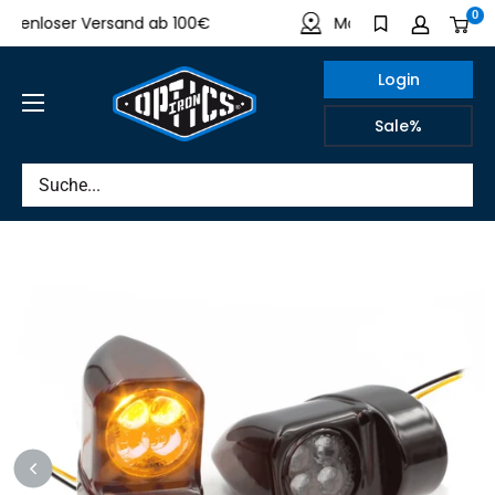
Direkt
0
enloser Versand ab 100€
Made in Germany
zum
Inhalt
Login
IRON
Sale%
OPTICS