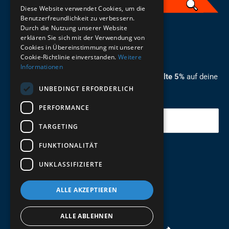
Diese Website verwendet Cookies, um die
Benutzerfreundlichkeit zu verbessern.
Durch die Nutzung unserer Website
German
erklären Sie sich mit der Verwendung von
Cookies in Übereinstimmung mit unserer
ZUM NEWSLETTER ANMELDEN
Cookie-Richtlinie einverstanden.
Weitere
Informationen
Melde dich jetzt zum Newsletter an und erhalte 5%
auf deine
UNBEDINGT ERFORDERLICH
erste Bestellung.
PERFORMANCE
Deine Email
TARGETING
FUNKTIONALITÄT
Abschicken
UNKLASSIFIZIERTE
ALLE AKZEPTIEREN
ALLE ABLEHNEN