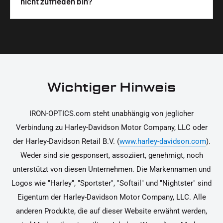
nicht zufrieden bin?
unterstützen dich dabei, die Teile sicher und
Materialien und präzise Verarbeitung, um dir die
korrekt an deinem Motorrad zu installieren.
Ja, du kannst die Teile innerhalb von 14 Tagen
beste Qualität und Leistung zu garantieren.
nach Erhalt zurücksenden, falls sie nicht deinen
Erwartungen entsprechen. Bitte beachte, dass die
Kosten für die Rücksendung von dir selbst zu
tragen sind. Weitere Informationen zur
Wichtiger Hinweis
Rücksendung findest du in unseren
Rückgabebedingungen.
IRON-OPTICS.com steht unabhängig von jeglicher
Verbindung zu Harley-Davidson Motor Company, LLC oder
der Harley-Davidson Retail B.V. (
www.harley-davidson.com
).
Weder sind sie gesponsert, assoziiert, genehmigt, noch
unterstützt von diesen Unternehmen. Die Markennamen und
Logos wie "Harley", "Sportster", "Softail" und "Nightster" sind
Eigentum der Harley-Davidson Motor Company, LLC. Alle
anderen Produkte, die auf dieser Website erwähnt werden,