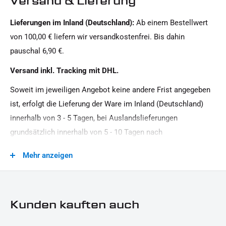
Versand & Lieferung
Schwarz
Lieferungen im Inland (Deutschland):
Ab einem Bestellwert
Form:
von 100,00 € liefern wir versandkostenfrei. Bis dahin
Rund
pauschal 6,90 €.
Gehausefarbe:
Versand inkl. Tracking mit DHL.
schwarz
Soweit im jeweiligen Angebot keine andere Frist angegeben
Generation:
ist, erfolgt die Lieferung der Ware im Inland (Deutschland)
Milwaukee-Eight
innerhalb von 3 - 5 Tagen, bei Auslandslieferungen
Glas:
grundsätzlich innerhalb von 5 - 10 Tagen nach
getönt
Vertragsschluss (bei vereinbarter Vorauszahlung nach dem
Mehr anzeigen
Zeitpunkt Ihrer Zahlungsanweisung).Beachten Sie, dass an
Leistung:
Sonn- und Feiertagen keine Zustellung erfolgt.
12 V / 11 W
Material:
Kunden kauften auch
Aluminium