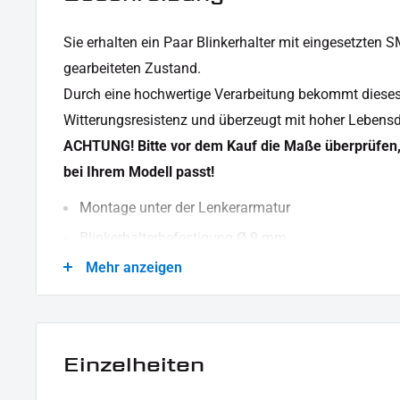
Sie erhalten ein Paar Blinkerhalter mit eingesetzten 
gearbeiteten Zustand.
Durch eine hochwertige Verarbeitung bekommt dieses 
Witterungsresistenz und überzeugt mit hoher Lebensd
ACHTUNG! Bitte vor dem Kauf die Maße überprüfen, 
bei Ihrem Modell passt!
Montage unter der Lenkerarmatur
Blinkerhalterbefestigung Ø 9 mm
Mehr anzeigen
hochfestes CNC-gefrästes Aluminiumgehäuse
Kabellänge ca. 200 mm
SMD-Blinker Einsatz mit E-Prüfzeichen
Einzelheiten
KABELBELEGUNG:
Schwarz - Masse