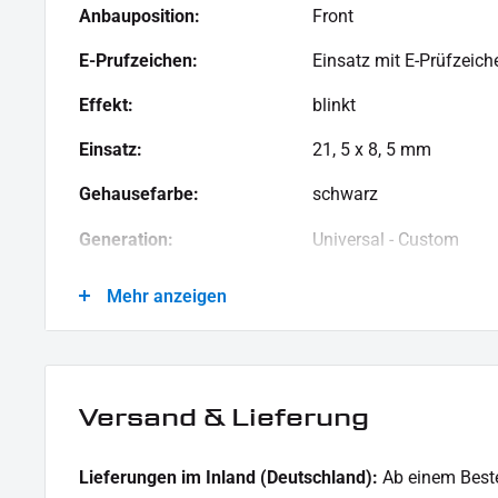
Anbauposition:
Front
Gelb - Blinker
E-Prufzeichen:
Einsatz mit E-Prüfzeich
LIEFERUMFANG:
1x Paar Blinkerhalter mit eingesetzten SMD-Blinker
Effekt:
blinkt
1x Montagehinweise
Einsatz:
21, 5 x 8, 5 mm
Dieses Angebot kann Beispielbilder enthalten, deren Inhalt über den Lieferumfang hinaus geht.
Gehausefarbe:
schwarz
Generation:
Universal - Custom
Glas:
getönt
Mehr anzeigen
Leistung:
12 V / 1 W
Material:
Aluminium
Versand & Lieferung
Menge:
1 Paar
Modellreihe:
Universal Modellreihe
Lieferungen im Inland (Deutschland):
Ab einem Beste