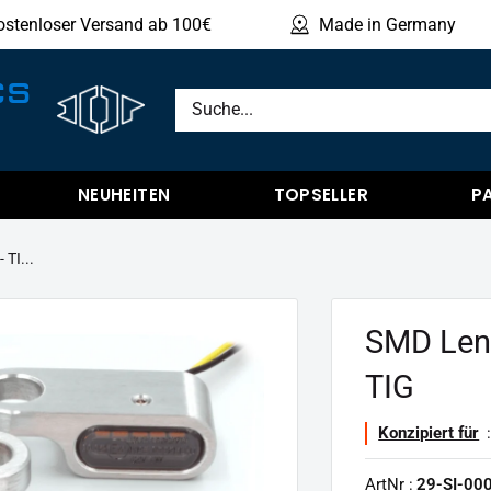
ostenloser Versand ab 100€
Made in Germany
Produ
CS
NEUHEITEN
TOPSELLER
P
TI...
SMD Lenk
TIG
Konzipiert für
:
ArtNr :
29-SI-00