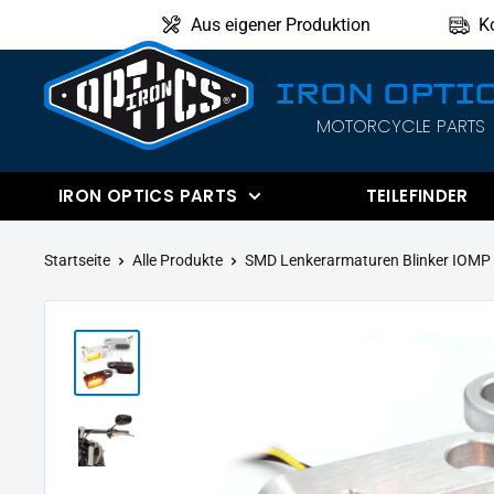
Direkt
Aus eigener Produktion
K
zum
Inhalt
IRON OPTI
MOTORCYCLE PARTS
IRON
OPTICS
IRON OPTICS PARTS
TEILEFINDER
Startseite
Alle Produkte
SMD Lenkerarmaturen Blinker IOMP - 