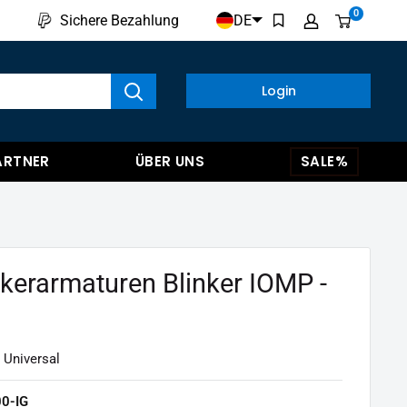
0
DE
Sichere Bezahlung
kte anzeigen
Login
ARTNER
ÜBER UNS
SALE%
erarmaturen Blinker IOMP -
 Universal
00-IG