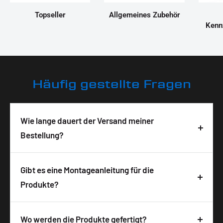
Topseller
Allgemeines Zubehör
Kenn
Häufig gestellte Fragen
Wie lange dauert der Versand meiner
Bestellung?
Deine Bestellung wird in der Regel innerhalb von 3-
5 Tagen nach Bestelleingang geliefert. Die
Gibt es eine Montageanleitung für die
Lieferzeit ist abhängig von der Verfügbarkeit und
Produkte?
wird auf der Produktseite angezeigt. Wir
Ja, zu allen unseren Produkten bekommst du
versenden alle Pakete versichert mit DHL, um eine
detaillierte Montagehinweise bzw. eine
Wo werden die Produkte gefertigt?