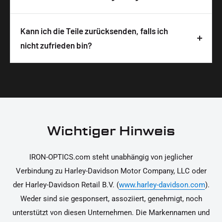
sichere und schnelle Lieferung zu gewährleisten.
Montageanleitung. Um die Anleitung zu öffnen,
Alle IRON OPTICS Produkte werden in
musst du nur den QR-Code auf der
Deutschland designt, entwickelt und hergestellt.
Kann ich die Teile zurücksenden, falls ich
Produktverpackung scannen. Die Hinweise
Wir legen großen Wert auf hochwertige
nicht zufrieden bin?
unterstützen dich dabei, die Teile sicher und
Materialien und präzise Verarbeitung, um dir die
korrekt an deinem Motorrad zu installieren.
Ja, du kannst die Teile innerhalb von 14 Tagen
beste Qualität und Leistung zu garantieren.
nach Erhalt zurücksenden, falls sie nicht deinen
Erwartungen entsprechen. Bitte beachte, dass die
Kosten für die Rücksendung von dir selbst zu
tragen sind. Weitere Informationen zur
Wichtiger Hinweis
Rücksendung findest du in unseren
Rückgabebedingungen.
IRON-OPTICS.com steht unabhängig von jeglicher
Verbindung zu Harley-Davidson Motor Company, LLC oder
der Harley-Davidson Retail B.V. (
www.harley-davidson.com
).
Weder sind sie gesponsert, assoziiert, genehmigt, noch
unterstützt von diesen Unternehmen. Die Markennamen und