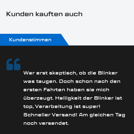
Motorradmarke:
Kunden kauften auch
Harley-Davidson
Produkttyp:
Lenkerarmaturenblinker
Kundenstimmen
rs
War erst skeptisch, ob die Blinker
was taugen. Doch schon nach den
ersten Fahrten haben sie mich
überzeugt. Helligkeit der Blinker ist
e
top, Verarbeitung ist super!
Schneller Versand! Am gleichen Tag
noch versendet.