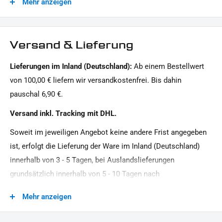
Mehr anzeigen
Gehausefarbe:
1x Montagehinweise
schwarz
Dieses Angebot kann Beispielbilder enthalten, deren Inhalt über den Lieferumfang hinaus geht.
Generation:
Versand & Lieferung
Sportster Evolution
Lieferungen im Inland (Deutschland):
Ab einem Bestellwert
Glas:
von 100,00 € liefern wir versandkostenfrei. Bis dahin
getönt
pauschal 6,90 €.
Leistung:
Versand inkl. Tracking mit DHL.
12 V / 11 W
Soweit im jeweiligen Angebot keine andere Frist angegeben
Material:
ist, erfolgt die Lieferung der Ware im Inland (Deutschland)
Aluminium
innerhalb von 3 - 5 Tagen, bei Auslandslieferungen
Menge:
grundsätzlich innerhalb von 5 - 10 Tagen nach
1 Paar
Vertragsschluss (bei vereinbarter Vorauszahlung nach dem
Mehr anzeigen
Zeitpunkt Ihrer Zahlungsanweisung).Beachten Sie, dass an
Modellreihe:
Sonn- und Feiertagen keine Zustellung erfolgt.
Sportster HD