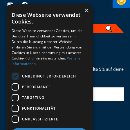
×
Diese Webseite verwendet
Cookies.
Diese Website verwendet Cookies, um die
Benutzerfreundlichkeit zu verbessern.
Durch die Nutzung unserer Website
German
erklären Sie sich mit der Verwendung von
Cookies in Übereinstimmung mit unserer
ZUM NEWSLETTER ANMELDEN
Cookie-Richtlinie einverstanden.
Weitere
Informationen
Melde dich jetzt zum Newsletter an und erhalte 5%
auf deine
UNBEDINGT ERFORDERLICH
erste Bestellung.
PERFORMANCE
Deine Email
TARGETING
FUNKTIONALITÄT
Abschicken
UNKLASSIFIZIERTE