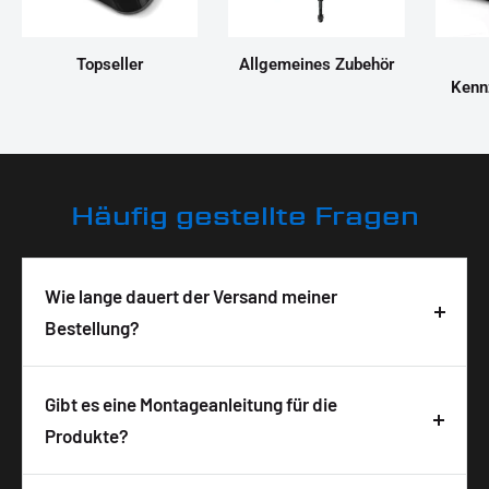
Topseller
Allgemeines Zubehör
Kenn
Häufig gestellte Fragen
Wie lange dauert der Versand meiner
Bestellung?
Deine Bestellung wird in der Regel innerhalb von 3-
5 Tagen nach Bestelleingang geliefert. Die
Gibt es eine Montageanleitung für die
Lieferzeit ist abhängig von der Verfügbarkeit und
Produkte?
wird auf der Produktseite angezeigt. Wir
Ja, zu allen unseren Produkten bekommst du