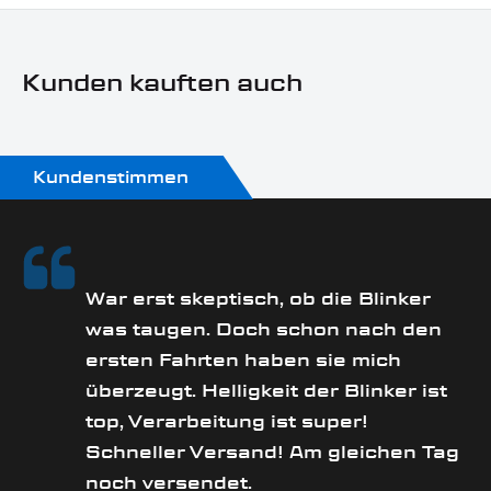
Sonn- und Feiertagen keine Zustellung erfolgt.
Sportster HD
Motorradmarke:
Kunden kauften auch
Harley-Davidson
Produkttyp:
Lenkerarmaturenblinker
Kundenstimmen
rs
War erst skeptisch, ob die Blinker
was taugen. Doch schon nach den
ersten Fahrten haben sie mich
überzeugt. Helligkeit der Blinker ist
e
top, Verarbeitung ist super!
Schneller Versand! Am gleichen Tag
noch versendet.