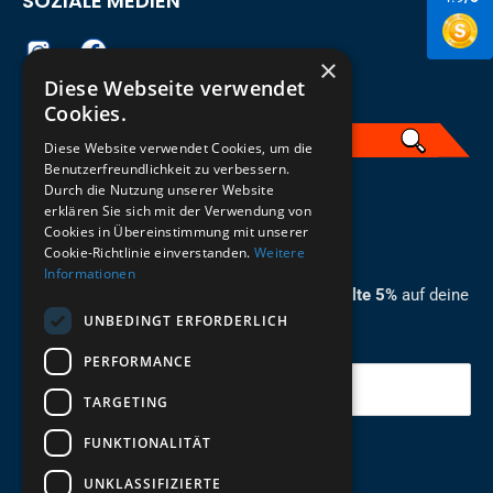
SOZIALE MEDIEN
×
Diese Webseite verwendet
Cookies.
Diese Website verwendet Cookies, um die
Benutzerfreundlichkeit zu verbessern.
Durch die Nutzung unserer Website
German
erklären Sie sich mit der Verwendung von
Cookies in Übereinstimmung mit unserer
ZUM NEWSLETTER ANMELDEN
Cookie-Richtlinie einverstanden.
Weitere
Informationen
Melde dich jetzt zum Newsletter an und erhalte 5%
auf deine
UNBEDINGT ERFORDERLICH
erste Bestellung.
PERFORMANCE
Deine Email
TARGETING
FUNKTIONALITÄT
Abschicken
UNKLASSIFIZIERTE