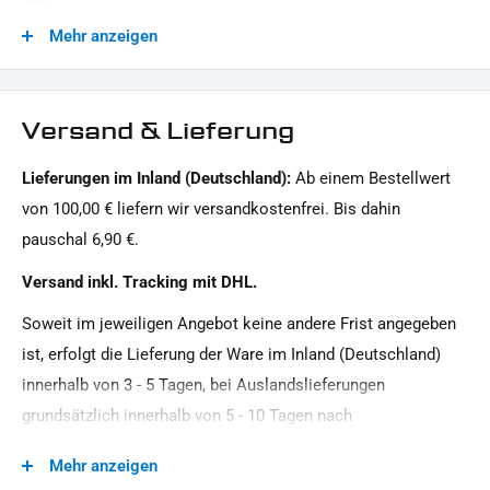
Ø 16 mm
Zur Gewährleistung der korrekten Funktion empfehlen wir
Mehr anzeigen
folgenden Artikel:
Gehausefarbe:
Frequenzgeber LED - SMD Blinker IOMP | 12V | SP1
schwarz
(
Artikel-Nr.:
38-CL-0010-99)
Generation:
Versand & Lieferung
LIEFERUMFANG:
Sportster Evolution
1x Paar Blinkerhalter mit eingesetzten SMD-Blinker 2 in
Lieferungen im Inland (Deutschland):
Ab einem Bestellwert
Glas:
1
von 100,00 € liefern wir versandkostenfrei. Bis dahin
getönt
pauschal 6,90 €.
1x Montagehinweise
Leistung:
Versand inkl. Tracking mit DHL.
Dieses Angebot kann Beispielbilder enthalten, deren Inhalt über den Lieferumfang hinausgeht.
12 V / 2, 2 W / 0, 7 W
Soweit im jeweiligen Angebot keine andere Frist angegeben
Material:
ist, erfolgt die Lieferung der Ware im Inland (Deutschland)
Aluminium
innerhalb von 3 - 5 Tagen, bei Auslandslieferungen
Menge:
grundsätzlich innerhalb von 5 - 10 Tagen nach
1 Paar
Vertragsschluss (bei vereinbarter Vorauszahlung nach dem
Mehr anzeigen
Zeitpunkt Ihrer Zahlungsanweisung).Beachten Sie, dass an
Modellreihe: