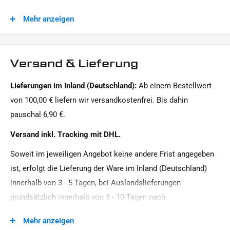
(
Artikel-Nr.:
38-CL-0010-99)
40 x 8 mm
Mehr anzeigen
LIEFERUMFANG:
Gehausefarbe:
1x Paar Blinkerhalter mit eingesetzten SMD-Blinker
schwarz
1x Montagehinweise
Generation:
Versand & Lieferung
Sportster Evolution
Dieses Angebot kann Beispielbilder enthalten, deren Inhalt über den Lieferumfang hinaus geht.
Lieferungen im Inland (Deutschland):
Ab einem Bestellwert
Glas:
von 100,00 € liefern wir versandkostenfrei. Bis dahin
getönt
pauschal 6,90 €.
Leistung:
Versand inkl. Tracking mit DHL.
12 V / 3, 5 W / 0, 5 W
Soweit im jeweiligen Angebot keine andere Frist angegeben
Material:
ist, erfolgt die Lieferung der Ware im Inland (Deutschland)
Aluminium
innerhalb von 3 - 5 Tagen, bei Auslandslieferungen
Menge:
grundsätzlich innerhalb von 5 - 10 Tagen nach
1 Paar
Vertragsschluss (bei vereinbarter Vorauszahlung nach dem
Mehr anzeigen
Zeitpunkt Ihrer Zahlungsanweisung).Beachten Sie, dass an
Modellreihe: