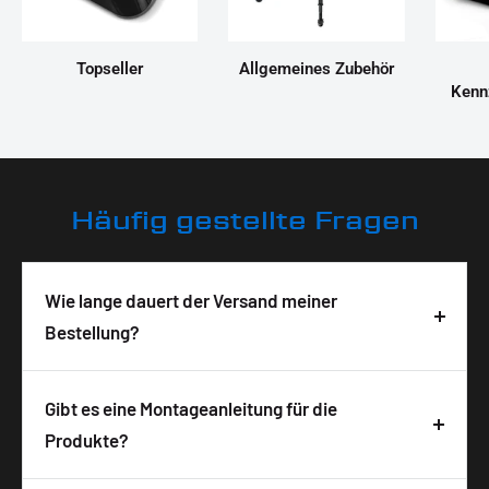
Topseller
Allgemeines Zubehör
Kenn
Häufig gestellte Fragen
Wie lange dauert der Versand meiner
Bestellung?
Deine Bestellung wird in der Regel innerhalb von 3-
5 Tagen nach Bestelleingang geliefert. Die
Gibt es eine Montageanleitung für die
Lieferzeit ist abhängig von der Verfügbarkeit und
Produkte?
wird auf der Produktseite angezeigt. Wir
Ja, zu allen unseren Produkten bekommst du