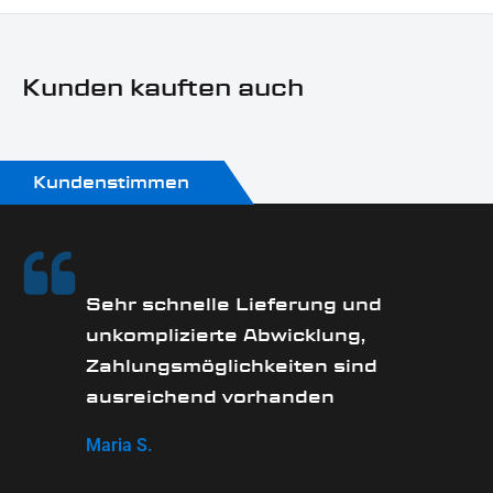
Sonn- und Feiertagen keine Zustellung erfolgt.
Sportster HD
Motorradmarke:
Kunden kauften auch
Harley-Davidson
Produkttyp:
Lenkerarmaturenblinker
Kundenstimmen
Technik:
SMD
Sehr schnelle Lieferung und
unkomplizierte Abwicklung,
Zahlungsmöglichkeiten sind
ausreichend vorhanden
Maria S.