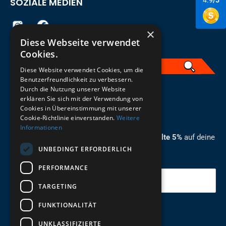
SOZIALE MEDIEN
4.9
/5
×
Diese Webseite verwendet
Cookies.
Diese Website verwendet Cookies, um die
Benutzerfreundlichkeit zu verbessern.
Durch die Nutzung unserer Website
German
erklären Sie sich mit der Verwendung von
Cookies in Übereinstimmung mit unserer
ZUM NEWSLETTER ANMELDEN
Cookie-Richtlinie einverstanden.
Weitere
Informationen
Melde dich jetzt zum Newsletter an und erhalte 5%
auf deine
UNBEDINGT ERFORDERLICH
erste Bestellung.
PERFORMANCE
Deine Email
TARGETING
FUNKTIONALITÄT
Abschicken
UNKLASSIFIZIERTE