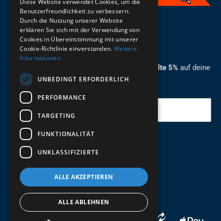
Diese Website verwendet Cookies, um die
Benutzerfreundlichkeit zu verbessern.
Durch die Nutzung unserer Website
German
erklären Sie sich mit der Verwendung von
Cookies in Übereinstimmung mit unserer
ZUM NEWSLETTER ANMELDEN
Cookie-Richtlinie einverstanden.
Weitere
Informationen
Melde dich jetzt zum Newsletter an und erhalte 5%
auf deine
UNBEDINGT ERFORDERLICH
erste Bestellung.
PERFORMANCE
Deine Email
TARGETING
FUNKTIONALITÄT
Abschicken
UNKLASSIFIZIERTE
ALLE AKZEPTIEREN
ALLE ABLEHNEN