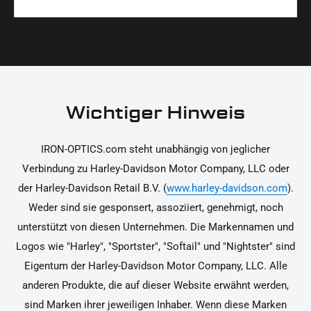
Materialien und präzise Verarbeitung, um dir die
korrekt an deinem Motorrad zu installieren.
Ja, du kannst die Teile innerhalb von 14 Tagen
beste Qualität und Leistung zu garantieren.
nach Erhalt zurücksenden, falls sie nicht deinen
Erwartungen entsprechen. Bitte beachte, dass die
Kosten für die Rücksendung von dir selbst zu
tragen sind. Weitere Informationen zur
Wichtiger Hinweis
Rücksendung findest du in unseren
Rückgabebedingungen.
IRON-OPTICS.com steht unabhängig von jeglicher
Verbindung zu Harley-Davidson Motor Company, LLC oder
der Harley-Davidson Retail B.V. (
www.harley-davidson.com
).
Weder sind sie gesponsert, assoziiert, genehmigt, noch
unterstützt von diesen Unternehmen. Die Markennamen und
Logos wie "Harley", "Sportster", "Softail" und "Nightster" sind
Eigentum der Harley-Davidson Motor Company, LLC. Alle
anderen Produkte, die auf dieser Website erwähnt werden,
sind Marken ihrer jeweiligen Inhaber. Wenn diese Marken