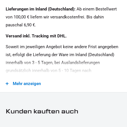
12 V / 1 W / 1 W
Lieferungen im Inland (Deutschland):
Ab einem Bestellwert
Material:
von 100,00 € liefern wir versandkostenfrei. Bis dahin
Kunststoff
pauschal 6,90 €.
Menge:
Versand inkl. Tracking mit DHL.
1 Stück
Soweit im jeweiligen Angebot keine andere Frist angegeben
Modellreihe:
ist, erfolgt die Lieferung der Ware im Inland (Deutschland)
Universal Modellreihe
innerhalb von 3 - 5 Tagen, bei Auslandslieferungen
Motorradmarke:
grundsätzlich innerhalb von 5 - 10 Tagen nach
Universal Marke
Vertragsschluss (bei vereinbarter Vorauszahlung nach dem
Mehr anzeigen
Zeitpunkt Ihrer Zahlungsanweisung).Beachten Sie, dass an
Produkttyp:
Sonn- und Feiertagen keine Zustellung erfolgt.
Blinker
Technik:
Kunden kauften auch
SMD