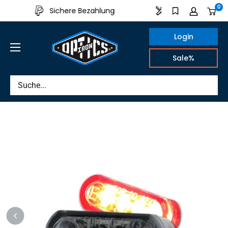
Direkt
0
Sichere Bezahlung
Aus eigener Produk
zum
Inhalt
Login
IRON
Sale%
OPTICS